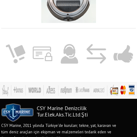
CSY Marine Denizcilik
Tur.Elek.Aks.Tic.Ltd.Şti
CSY Marine, 2011 yılında Türkiye'de kurulan; tekne, yat, karavan ve
tüm deniz araçları için ekipman ve malzemeleri tedarik eden ve