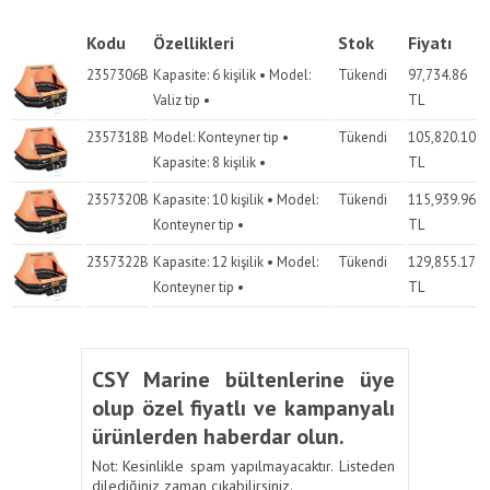
Kodu
Özellikleri
Stok
Fiyatı
2357306B
Kapasite: 6 kişilik • Model:
Tükendi
97,734.86
Valiz tip •
TL
2357318B
Model: Konteyner tip •
Tükendi
105,820.10
Kapasite: 8 kişilik •
TL
2357320B
Kapasite: 10 kişilik • Model:
Tükendi
115,939.96
Konteyner tip •
TL
2357322B
Kapasite: 12 kişilik • Model:
Tükendi
129,855.17
Konteyner tip •
TL
CSY Marine bültenlerine üye
olup özel fiyatlı ve kampanyalı
ürünlerden haberdar olun.
Not: Kesinlikle spam yapılmayacaktır. Listeden
dilediğiniz zaman çıkabilirsiniz.