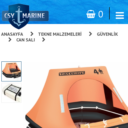
0
ANASAYFA
»
TEKNE MALZEMELERI
»
GÜVENLIK
»
CAN SALI
»
Seacurity Offshore Can Salı