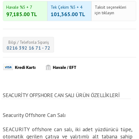
Havale %5 + 7
Tek Çekim %5 + 4
Taksit seçenekleri
için tıklayın
97,185.00
TL
101,365.00
TL
Bilgi / Telefonla Sipariş
0216 392 16 71 - 72
SEACURITY OFFSHORE CAN SALI ÜRÜN ÖZELLİKLERİ
Seacurity Offshore Can Salı
SEACURITY offshore can salı, iki adet yüzdürücü tüpe,
otomatik gerilen çatıya ve yalıtımlı alt tabana sahip