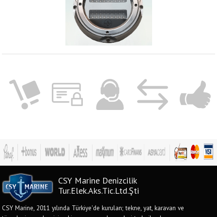
CSY Marine Denizcilik
Tur.Elek.Aks.Tic.Ltd.Şti
CSY Marine, 2011 yılında Türkiye'de kurulan; tekne, yat, karavan ve