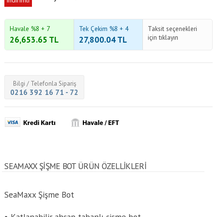
indirimli
Havale %8 + 7
Tek Çekim %8 + 4
Taksit seçenekleri
için tıklayın
26,653.65
TL
27,800.04
TL
Bilgi / Telefonla Sipariş
0216 392 16 71 - 72
SEAMAXX ŞIŞME BOT ÜRÜN ÖZELLİKLERİ
SeaMaxx Şişme Bot
• Katlanabilir ahşap tabanlı şişme bot