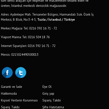
tüm deniz araçları için ekipman ve malzemeleri tedarik eden ve
üreten, İstanbul merkezli denizcilik mağazasıdır.
Adres: Aydıntepe Mah. Tersaneler Bölgesi, Harmandalı Sok. Özek İş
Merkezi, B Blok, No:3-4-5,
Tuzla / İstanbul / Türkiye
Merkez Mağaza Tel: 0216 392 16 71 - 72
Viaport Marina Tel: 0216 504 18 76
İnternet Siparişleri: 0216 392 16 71 - 72
Mersis: 0215024490500013
Garanti ve İade
Üye Ol
Hakkımızda
Giriş yap
Kişisel Verilerin Korunması
Sipariş Takibi
Sipariş Takibi
Şifre Hatırlatma