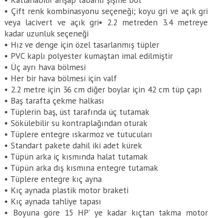
• Çift renk kombinasyonu seçeneği; koyu gri ve açık gri
veya lacivert ve açık gri• 2.2 metreden 3.4 metreye
kadar uzunluk seçeneği
• Hız ve denge için özel tasarlanmış tüpler
• PVC kaplı polyester kumaştan imal edilmiştir
• Üç ayrı hava bölmesi
• Her bir hava bölmesi için valf
• 2.2 metre için 36 cm diğer boylar için 42 cm tüp çapı
• Baş tarafta çekme halkası
• Tüplerin baş, üst tarafında üç tutamak
• Sökülebilir su kontraplağından oturak
• Tüplere entegre ıskarmoz ve tutucuları
• Standart pakete dahil iki adet kürek
• Tüpün arka iç kısmında halat tutamak
• Tüpün arka dış kısmına entegre tutamak
• Tüplere entegre kıç ayna
• Kıç aynada plastik motor braketi
• Kıç aynada tahliye tapası
• Boyuna göre 15 HP’ ye kadar kıçtan takma motor