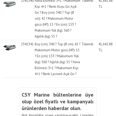
2341340
Hava Bölmesi: 3+1 ? Maksimum
Tükendi
41,642.88
Kişi: 4+1 ? Renk: Koyu Gri-Açık
TL
Gri ? Boy (cm): 340 ? Tüp (Ø
cm): 42 ? Maksimum Motor
gücü (HP): 15 ? En (cm): 153 ?
Maksimum Yük (kg): 560 ?
Ağırlık (kg): 55 ?
2341341
Boy (cm): 340 ? Tüp (Ø cm): 42 ?
Tükendi
41,642.88
Maksimum Motor gücü (HP): 15
TL
? En (cm): 153 ? Maksimum Yük
(kg): 560 ? Ağırlık (kg): 55 ? Hava
Bölmesi: 3+1 ? Maksimum Kişi:
4+1 ? Renk: Lacivert-Açık Gri ?
CSY Marine bültenlerine üye
olup özel fiyatlı ve kampanyalı
ürünlerden haberdar olun.
Not: Kesinlikle spam yapılmayacaktır. Listeden