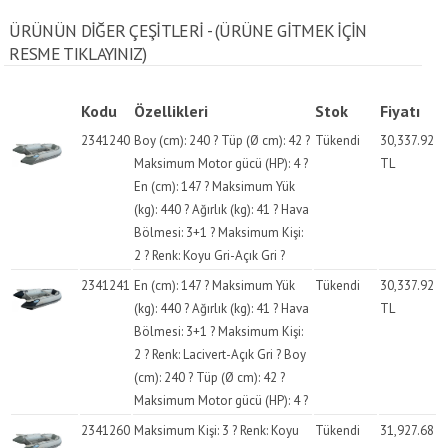
ÜRÜNÜN DİĞER ÇEŞİTLERİ - (ÜRÜNE GITMEK IÇIN
RESME TIKLAYINIZ)
Kodu
Özellikleri
Stok
Fiyatı
2341240
Boy (cm): 240 ? Tüp (Ø cm): 42 ?
Tükendi
30,337.92
Maksimum Motor gücü (HP): 4 ?
TL
En (cm): 147 ? Maksimum Yük
(kg): 440 ? Ağırlık (kg): 41 ? Hava
Bölmesi: 3+1 ? Maksimum Kişi:
2 ? Renk: Koyu Gri-Açık Gri ?
2341241
En (cm): 147 ? Maksimum Yük
Tükendi
30,337.92
(kg): 440 ? Ağırlık (kg): 41 ? Hava
TL
Bölmesi: 3+1 ? Maksimum Kişi:
2 ? Renk: Lacivert-Açık Gri ? Boy
(cm): 240 ? Tüp (Ø cm): 42 ?
Maksimum Motor gücü (HP): 4 ?
2341260
Maksimum Kişi: 3 ? Renk: Koyu
Tükendi
31,927.68