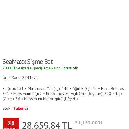
SeaMaxx Şişme Bot
2000 TL ve üzeri alışverişlerde kargo ücretsizdir.
Ürün Kodu: 2341221
En (cm): 131 • Maksimum Yük (kg): 340 • Ağırlık (kg): 33 • Hava Bölmesi:
3+1 • Maksimum Kişi: 2 • Renk: Lacivert-Açık Gri • Boy (cm): 220 • Tüp
(Ø cm): 36 • Maksimum Motor gücü (HP): 4 •
Stok :
Tükendi
28,659.84
TL
%8
31,152.00TL