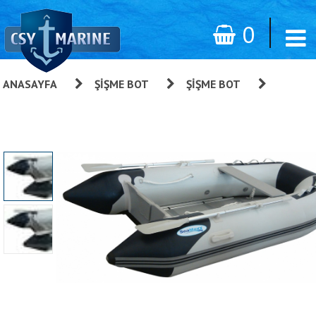
0
ANASAYFA
»
ŞIŞME BOT
»
ŞIŞME BOT
»
SeaMaxx Şişme Bot