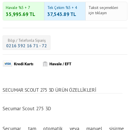
Havale %5 + 7
Tek Çekim %5 + 4
Taksit seçenekleri
için tıklayın
35,995.69
TL
37,543.89
TL
Bilgi / Telefonla Sipariş
0216 392 16 71 - 72
SECUMAR SCOUT 275 3D ÜRÜN ÖZELLİKLERİ
Secumar Scout 275 3D
Secumar tam otomatik veya manuel şişirme