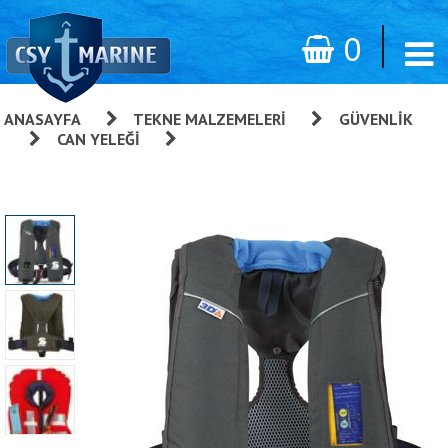
0
ANASAYFA
»
TEKNE MALZEMELERI
»
GÜVENLIK
»
CAN YELEĞI
»
Secumar Scout 275 3D