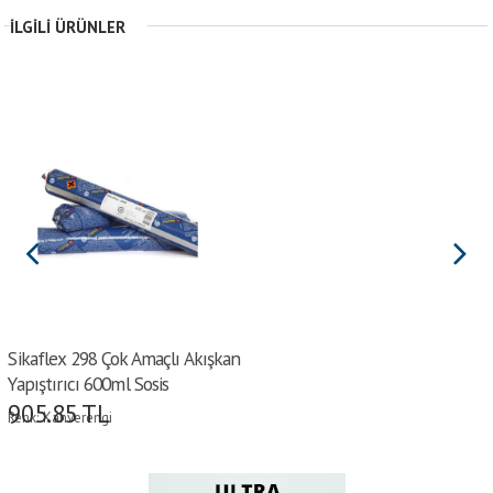
İLGILI ÜRÜNLER
Sikaflex 298 Çok Amaçlı Akışkan
Yapıştırıcı 600ml Sosis
905.85
TL
Renk: Kahverengi