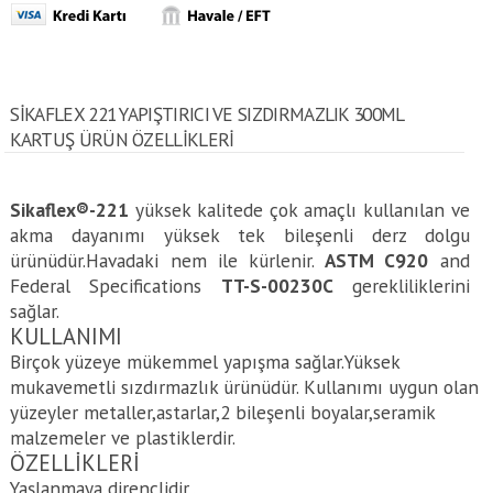
SIKAFLEX 221 YAPIŞTIRICI VE SIZDIRMAZLIK 300ML
KARTUŞ ÜRÜN ÖZELLİKLERİ
Sikaflex®-221
yüksek kalitede çok amaçlı kullanılan ve
akma dayanımı yüksek tek bileşenli derz dolgu
ürünüdür.Havadaki nem ile kürlenir.
ASTM C920
and
Federal Specifications
TT-S-00230C
gerekliliklerini
sağlar.
KULLANIMI
Birçok yüzeye mükemmel yapışma sağlar.Yüksek
mukavemetli sızdırmazlık ürünüdür. Kullanımı uygun olan
yüzeyler metaller,astarlar,2 bileşenli boyalar,seramik
malzemeler ve plastiklerdir.
ÖZELLİKLERİ
Yaşlanmaya dirençlidir..