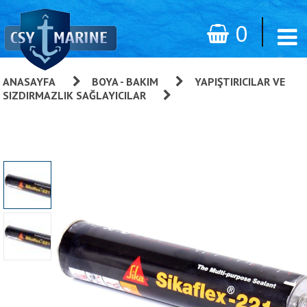
0
ANASAYFA
»
BOYA - BAKIM
»
YAPIŞTIRICILAR VE
SIZDIRMAZLIK SAĞLAYICILAR
»
Sikaflex 221 Yapıştırıcı Ve
Sızdırmazlık 300ml Kartuş