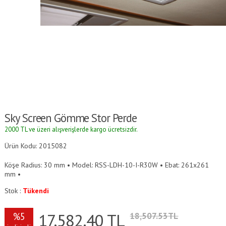
Sky Screen Gömme Stor Perde
2000 TL ve üzeri alışverişlerde kargo ücretsizdir.
Ürün Kodu: 2015082
Köşe Radius: 30 mm • Model: RSS-LDH-10-I-R30W • Ebat: 261x261
mm •
Stok :
Tükendi
17,582.40
TL
%5
18,507.53TL