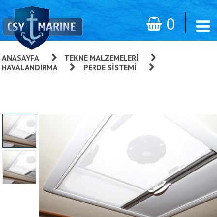
0
ANASAYFA
»
TEKNE MALZEMELERI
»
HAVALANDIRMA
»
PERDE SISTEMI
»
Sky Screen
Gömme Stor Perde