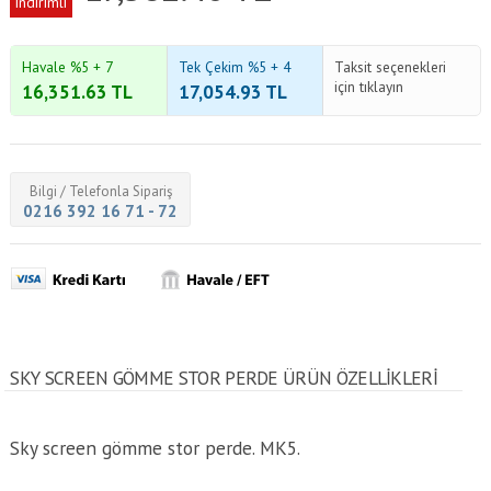
indirimli
Havale %5 + 7
Tek Çekim %5 + 4
Taksit seçenekleri
için tıklayın
16,351.63
TL
17,054.93
TL
Bilgi / Telefonla Sipariş
0216 392 16 71 - 72
SKY SCREEN GÖMME STOR PERDE ÜRÜN ÖZELLİKLERİ
Sky screen gömme stor perde. MK5.