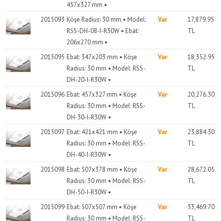
457x327 mm •
2015093
Köşe Radius: 30 mm • Model:
Var
17,879.95
RSS-DH-08-I-R30W • Ebat:
TL
206x270 mm •
2015095
Ebat: 347x203 mm • Köşe
Var
18,352.95
Radius: 30 mm • Model: RSS-
TL
DH-20-I-R30W •
2015096
Ebat: 457x327 mm • Köşe
Var
20,276.30
Radius: 30 mm • Model: RSS-
TL
DH-30-I-R30W •
2015097
Ebat: 421x421 mm • Köşe
Var
23,884.30
Radius: 30 mm • Model: RSS-
TL
DH-40-I-R30W •
2015098
Ebat: 507x378 mm • Köşe
Var
28,672.05
Radius: 30 mm • Model: RSS-
TL
DH-50-I-R30W •
2015099
Ebat: 507x507 mm • Köşe
Var
33,469.70
Radius: 30 mm • Model: RSS-
TL