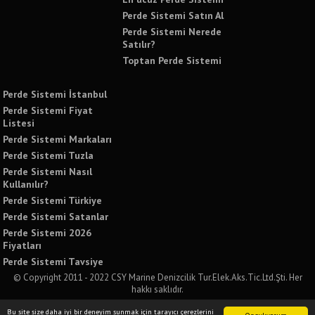
Perde Sistemi Satın Al
Perde Sistemi Nerede
Satılır?
Toptan Perde Sistemi
Perde Sistemi İstanbul
Perde Sistemi Fiyat
Listesi
Perde Sistemi Markaları
Perde Sistemi Tuzla
Perde Sistemi Nasıl
Kullanılır?
Perde Sistemi Türkiye
Perde Sistemi Satanlar
Perde Sistemi 2026
Fiyatları
Perde Sistemi Tavsiye
© Copyright 2011 - 2022 CSY Marine Denizcilik Tur.Elek.Aks.Tic.Ltd.Şti. Her
hakkı saklıdır.
Bu sitede yer alan tüm yazılı ve görsel içeriklerin izinsiz kullanımı ve paylaşımı
Bu site size daha iyi bir deneyim sunmak için tarayıcı çerezlerini