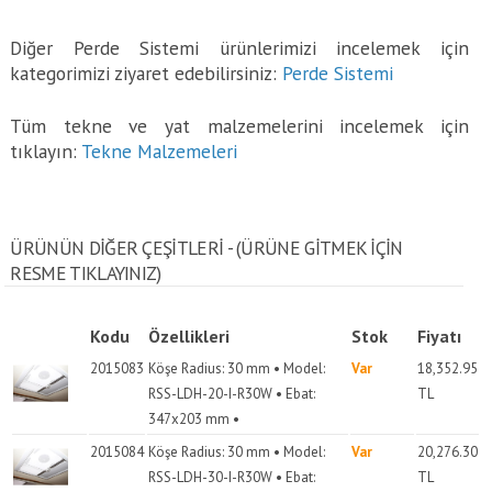
Diğer Perde Sistemi ürünlerimizi incelemek için
kategorimizi ziyaret edebilirsiniz:
Perde Sistemi
Tüm tekne ve yat malzemelerini incelemek için
tıklayın:
Tekne Malzemeleri
ÜRÜNÜN DİĞER ÇEŞİTLERİ - (ÜRÜNE GITMEK IÇIN
RESME TIKLAYINIZ)
Kodu
Özellikleri
Stok
Fiyatı
2015083
Köşe Radius: 30 mm • Model:
Var
18,352.95
RSS-LDH-20-I-R30W • Ebat:
TL
347x203 mm •
2015084
Köşe Radius: 30 mm • Model:
Var
20,276.30
RSS-LDH-30-I-R30W • Ebat:
TL