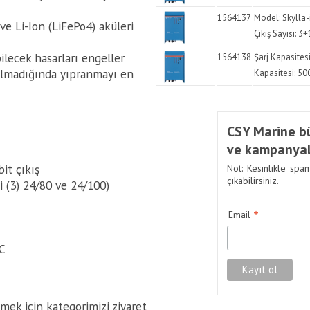
1564137
Model: Skylla-
 ve Li-Ion (LiFePo4) aküleri
Çıkış Sayısı: 3
ilecek hasarları engeller
1564138
Şarj Kapasites
ılmadığında yıpranmayı en
Kapasitesi: 500
CSY Marine bü
ve kampanyal
bit çıkış
Not: Kesinlikle spa
çıkabilirsiniz.
-i (3) 24/80 ve 24/100)
*
Email
AC
emek için kategorimizi ziyaret