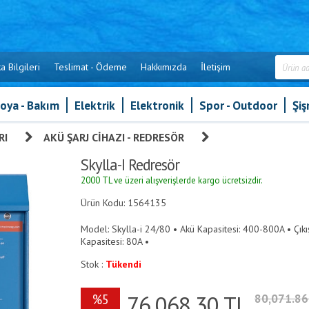
a Bilgileri
Teslimat - Ödeme
Hakkımızda
İletişim
oya - Bakım
Elektrik
Elektronik
Spor - Outdoor
Şi
RI
»
AKÜ ŞARJ CIHAZI - REDRESÖR
»
Skylla-I Redresör
Skylla-I Redresör
2000 TL ve üzeri alışverişlerde kargo ücretsizdir.
Ürün Kodu: 1564135
Model: Skylla-i 24/80 • Akü Kapasitesi: 400-800A • Çıkış
Kapasitesi: 80A •
Stok :
Tükendi
76,068.30
TL
%5
80,071.8