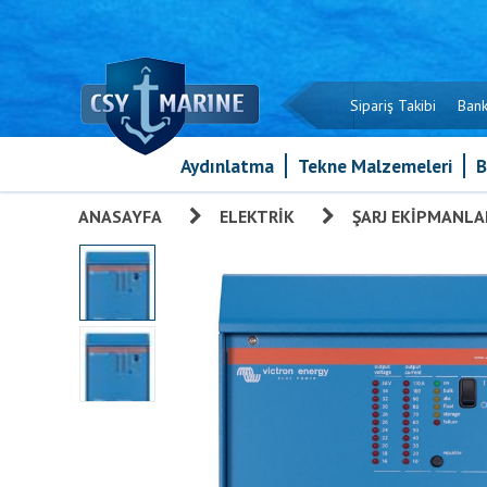
Sipariş Takibi
Bank
Aydınlatma
Tekne Malzemeleri
B
ANASAYFA
»
ELEKTRIK
»
ŞARJ EKIPMANLA