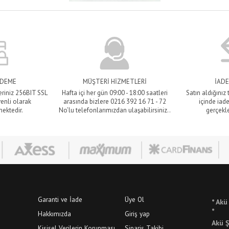
ÖDEME
MÜŞTERİ HİZMETLERİ
İADE
eriniz 256BIT SSL
Hafta içi her gün 09:00 - 18:00 saatleri
Satın aldığınız
venli olarak
arasında bizlere 0216 392 16 71 - 72
içinde iade
mektedir.
No’lu telefonlarımızdan ulaşabilirsiniz..
gerçekle
Garanti ve İade
Üye Ol
* Akü
*
Hakkımızda
Giriş yap
Akü Ş
Kişisel Verilerin Korunması
Sipariş Takibi