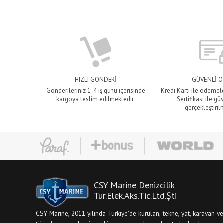
HIZLI GÖNDERİ
GÜVENLİ 
Gönderileriniz 1-4 iş günü içerisinde
Kredi Kartı ile ödemel
kargoya teslim edilmektedir.
Sertifikası ile gü
gerçekleştiril
CSY Marine Denizcilik
Tur.Elek.Aks.Tic.Ltd.Şti
CSY Marine, 2011 yılında Türkiye'de kurulan; tekne, yat, karavan ve