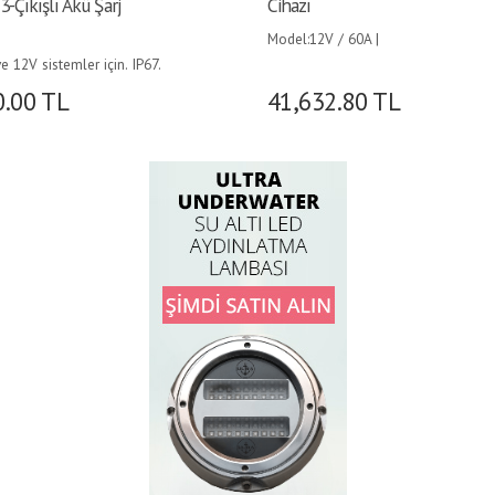
-Çıkışlı Akü Şarj
Cihazı
Model:12V / 60A |
e 12V sistemler için. IP67.
rj akımı 20 Amper.
0.00
TL
41,632.80
TL
ulu, AGM ve Jel aküler
anmıştır.
yüzeyli soğutucu
a sahip ProSport HD 20
sör. Bu, şarj modu
gerçek nominal sabit akım
rleri sağlarken, optimum
oluyla önemli ölçüde
 şarj sağlar. Tamamen
ok aşamalı şarj, akü
atı