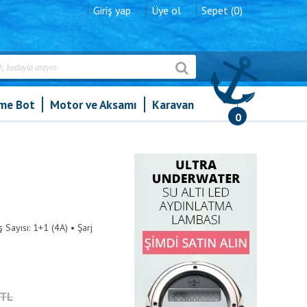
Giriş yap
Üye ol
Sepet (0)
şme Bot
Motor ve Aksamı
Karavan
0
 Sayısı: 1+1 (4A) • Şarj
6TL