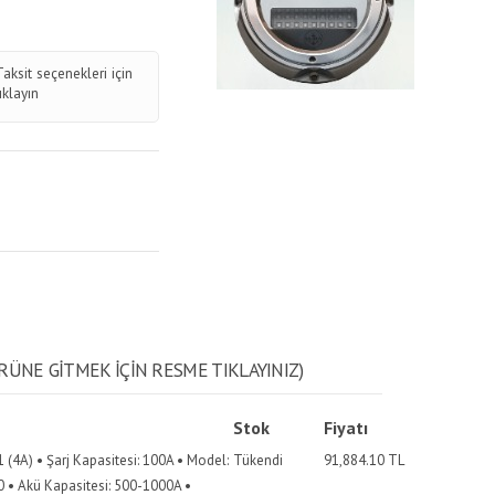
Taksit seçenekleri için
tıklayın
RÜNE GITMEK IÇIN RESME TIKLAYINIZ)
Stok
Fiyatı
+1 (4A) • Şarj Kapasitesi: 100A • Model:
Tükendi
91,884.10
TL
0 • Akü Kapasitesi: 500-1000A •