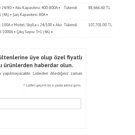
i 24/80 • Akü Kapasitesi: 400-800A •
Tükendi
88,666.60
TL
+1 (4A) • Şarj Kapasitesi: 80A •
i: 100A • Model: Skylla-i 24/100 • Akü
Tükendi
107,701.00
TL
-1000A • Çıkış Sayısı: 3+1 (4A) •
ltenlerine üye olup özel fiyatlı
ı ürünlerden haberdar olun.
m yapılmayacaktır. Listeden dilediğiniz zaman
*
Lütfen geçerli bir e-posta adresi girin.