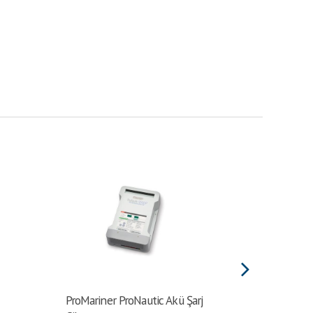
ProMariner ProNautic Akü Şarj
ProMarin