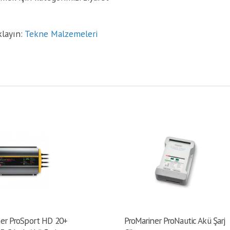
klayın:
Tekne Malzemeleri
er ProSport HD 20+
ProMariner ProNautic Akü Şarj