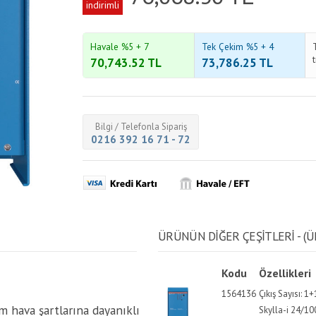
indirimli
Havale %5 + 7
Tek Çekim %5 + 4
70,743.52
TL
73,786.25
TL
Bilgi / Telefonla Sipariş
0216 392 16 71 - 72
ÜRÜNÜN DİĞER ÇEŞİTLERİ - (Ü
Kodu
Özellikleri
1564136
Çıkış Sayısı: 1
üm hava şartlarına dayanıklı
Skylla-i 24/10