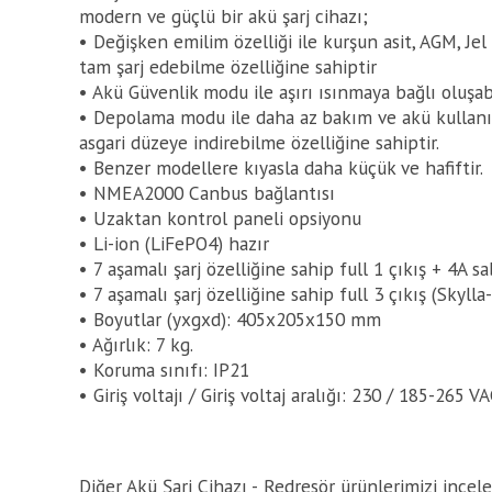
modern ve güçlü bir akü şarj cihazı;
• Değişken emilim özelliği ile kurşun asit, AGM, Jel
tam şarj edebilme özelliğine sahiptir
• Akü Güvenlik modu ile aşırı ısınmaya bağlı oluşab
• Depolama modu ile daha az bakım ve akü kullan
asgari düzeye indirebilme özelliğine sahiptir.
• Benzer modellere kıyasla daha küçük ve hafiftir.
• NMEA2000 Canbus bağlantısı
• Uzaktan kontrol paneli opsiyonu
• Li-ion (LiFePO4) hazır
• 7 aşamalı şarj özelliğine sahip full 1 çıkış + 4A sa
• 7 aşamalı şarj özelliğine sahip full 3 çıkış (Skylla
• Boyutlar (yxgxd): 405x205x150 mm
• Ağırlık: 7 kg.
• Koruma sınıfı: IP21
• Giriş voltajı / Giriş voltaj aralığı: 230 / 185-265 V
Diğer Akü Şarj Cihazı - Redresör ürünlerimizi incel