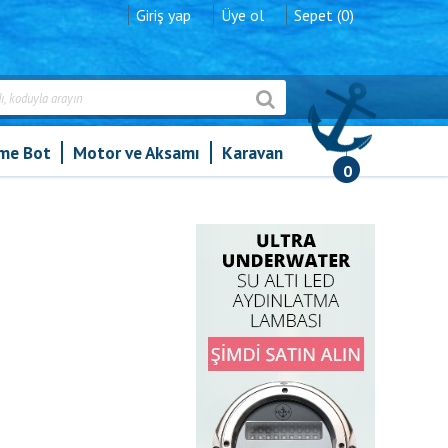
Giriş yap
Üye ol
Sepet (0)
şme Bot
Motor ve Aksamı
Karavan
0