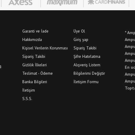
Garanti ve İade
Üye Ol
* Amp
Hakkımızda
Giriş yap
Ampul
Ampu
Kişisel Verilerin Korunması
Sipariş Takibi
Ampu
Sipariş Takibi
Şifre Hatırlatma
Ampul
Gizlilik İlkeleri
Alışveriş Listem
ş
En u
Teslimat - Ödeme
Bilgilerimi Değiştir
Ampul
Ampul
Banka Bilgileri
İletişim Formu
Topt
İletişim
S.S.S.