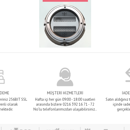
ÖDEME
MÜŞTERİ HİZMETLERİ
İADE
eriniz 256BIT SSL
Hafta içi her gün 09:00 - 18:00 saatleri
Satın aldığınız
venli olarak
arasında bizlere 0216 392 16 71 - 72
içinde iade
mektedir.
No’lu telefonlarımızdan ulaşabilirsiniz..
gerçekle