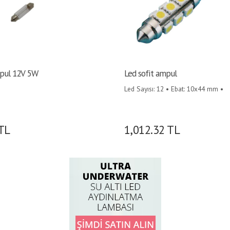
mpul 12V 5W
Led sofit ampul
Led Sayısı: 12 • Ebat: 10x44 mm •
TL
1,012.32
TL