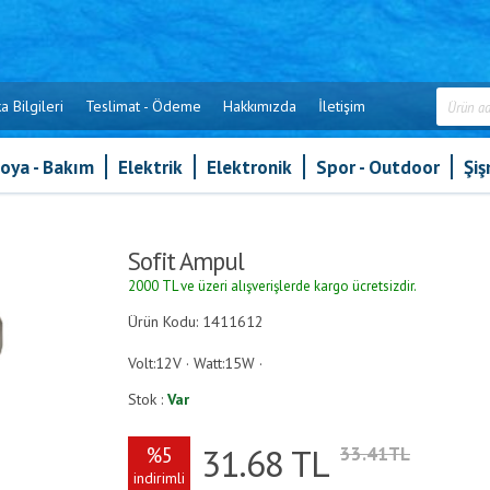
a Bilgileri
Teslimat - Ödeme
Hakkımızda
İletişim
oya - Bakım
Elektrik
Elektronik
Spor - Outdoor
Şi
it Ampul
Sofit Ampul
2000 TL ve üzeri alışverişlerde kargo ücretsizdir.
Ürün Kodu: 1411612
Volt:12V · Watt:15W ·
Stok :
Var
31.68
TL
%5
33.41TL
indirimli