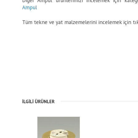
Diğer Ampul ürünlerimizi incelemek için kategor
Ampul
Tüm tekne ve yat malzemelerini incelemek için tı
İLGILI ÜRÜNLER