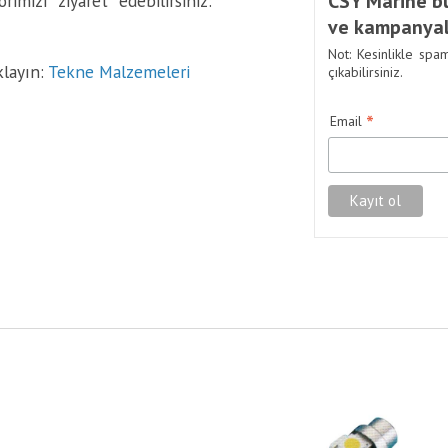
CSY Marine bü
imizi ziyaret edebilirsiniz:
ve kampanyal
Not: Kesinlikle spa
klayın:
Tekne Malzemeleri
çıkabilirsiniz.
*
Email