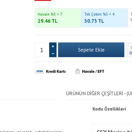
Havale %5 + 7
Tek Çekim %5 + 4
29.46
TL
30.73
TL
0
ÜRÜNÜN DİĞER ÇEŞİTLERİ - (Ü
Kodu
Özellikleri