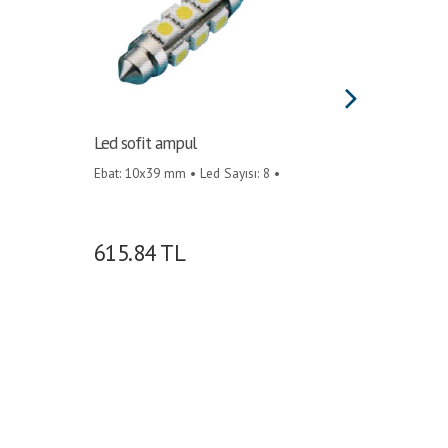
Led sofit ampul
Led sof
Ebat: 10x39 mm • Led Sayısı: 8 •
Led Sayıs
615.84
TL
615.8