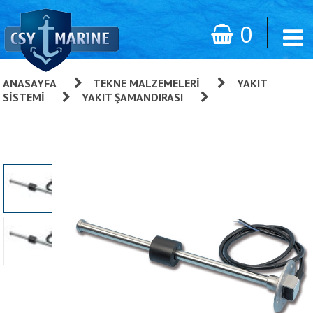
0
ANASAYFA
»
TEKNE MALZEMELERI
»
YAKIT
SISTEMI
»
YAKIT ŞAMANDIRASI
»
Su/yakıt
Şamandırası