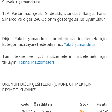
Su/yakıt şamandırası
12V. Paslanmaz çelik. 5 delikli, standart flanşlı. Faria,
S.Marco ve diğer 240-33 ohm göstergeler ile uyumludur.
Diğer Yakıt Şamandırası ürünlerimizi incelemek için
kategorimizi ziyaret edebilirsiniz:
Yakıt Şamandırası
Tüm tekne ve yat malzemelerini incelemek için
tıklayın:
Tekne Malzemeleri
ÜRÜNÜN DİĞER ÇEŞİTLERİ - (ÜRÜNE GITMEK IÇIN
RESME TIKLAYINIZ)
Kodu
Özellikleri
Stok
Fiyatı
1943015
Boy: 15 cm •
Var
2,586.65