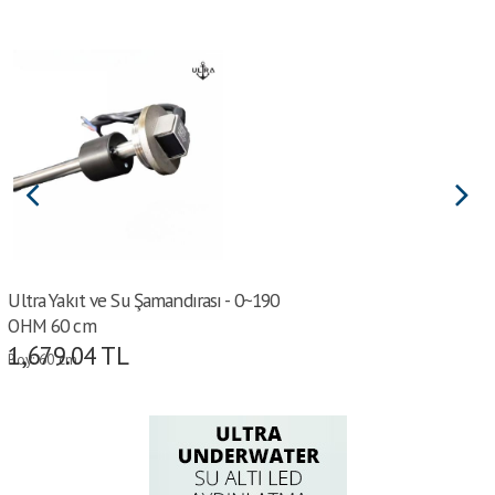
Ultra Yakıt ve Su Şamandırası - 0~190
OHM 60 cm
1,679.04
TL
Boy: 60 cm
Voltaj: 12/24 V
Direnç aralığı: 0-190 OHM