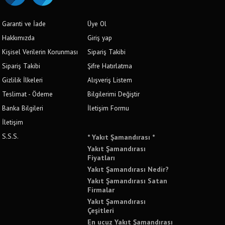
Garanti ve İade
Üye Ol
Hakkımızda
Giriş yap
Kişisel Verilerin Korunması
Sipariş Takibi
Sipariş Takibi
Şifre Hatırlatma
Gizlilik İlkeleri
Alışveriş Listem
Teslimat - Ödeme
Bilgilerimi Değiştir
Banka Bilgileri
İletişim Formu
İletişim
S.S.S.
* Yakıt Şamandırası *
Yakıt Şamandırası
Fiyatları
Yakıt Şamandırası Nedir?
Yakıt Şamandırası Satan
Firmalar
Yakıt Şamandırası
Çeşitleri
En ucuz Yakıt Şamandırası