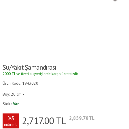
Su/yakıt Şamandırası
2000 TL ve üzeri alışverişlerde kargo ücretsizdir.
Ürün Kodu: 1943020
Boy: 20 cm •
Stok :
Var
2,717.00
TL
%5
2,859.78TL
indirimli