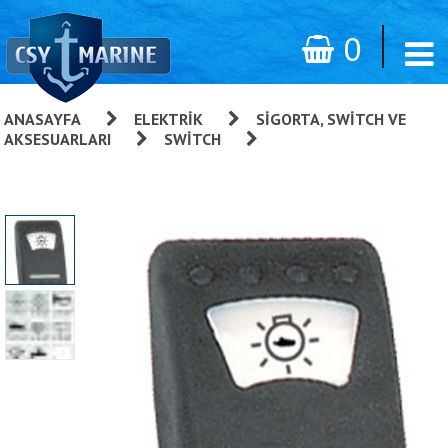
0
ANASAYFA
»
ELEKTRIK
»
SIGORTA, SWITCH VE
AKSESUARLARI
»
SWITCH
»
Switch Kapağı