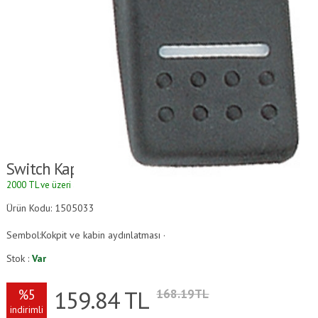
Switch Kapağı
2000 TL ve üzeri alışverişlerde kargo ücretsizdir.
Ürün Kodu: 1505033
Sembol:Kokpit ve kabin aydınlatması ·
Stok :
Var
159.84
TL
%5
168.19TL
indirimli