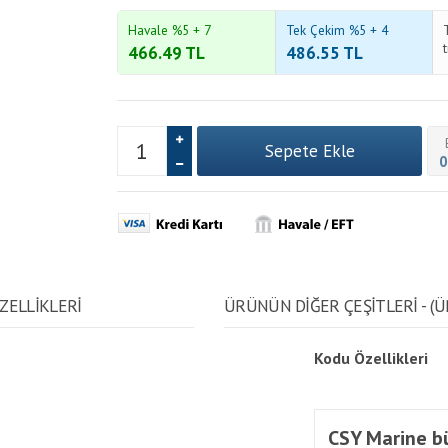
Havale %5 + 7
Tek Çekim %5 + 4
466.49
TL
486.55
TL
0
ZELLİKLERİ
ÜRÜNÜN DİĞER ÇEŞİTLERİ - (Ü
Kodu
Özellikleri
CSY Marine bü