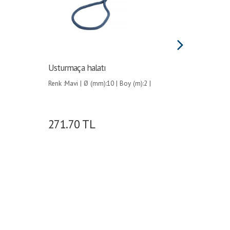
Usturmaça halatı
Usturma
Renk :Mavi | Ø (mm):10 | Boy (m):2 |
Renk :Mav
271.70
TL
151.8