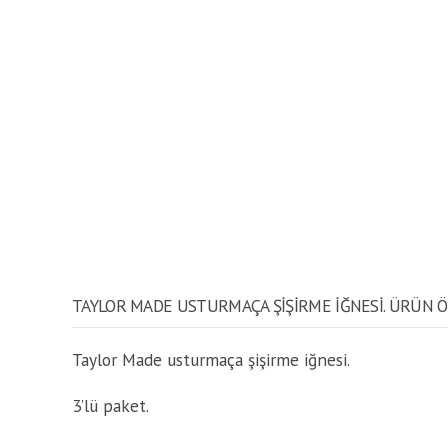
TAYLOR MADE USTURMAÇA ŞIŞIRME IĞNESI. ÜRÜN Ö
Taylor Made usturmaça şişirme iğnesi.
3’lü paket.