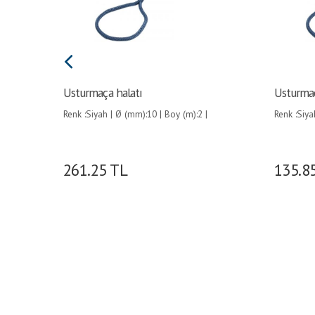
Usturmaça halatı
Usturmaç
Renk :Siyah | Ø (mm):10 | Boy (m):2 |
Renk :Siya
|
261.25
TL
135.8