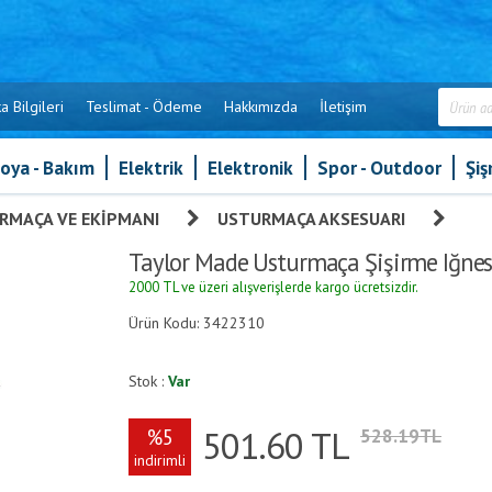
a Bilgileri
Teslimat - Ödeme
Hakkımızda
İletişim
oya - Bakım
Elektrik
Elektronik
Spor - Outdoor
Şi
RMAÇA VE EKIPMANI
»
USTURMAÇA AKSESUARI
»
Tay
Taylor Made Usturmaça Şişirme Iğnes
2000 TL ve üzeri alışverişlerde kargo ücretsizdir.
Ürün Kodu: 3422310
Stok :
Var
501.60
TL
%5
528.19TL
indirimli