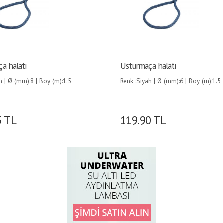
a halatı
Usturmaça halatı
h | Ø (mm):8 | Boy (m):1.5
Renk :Siyah | Ø (mm):6 | Boy (m):1.5
|
5
TL
119.90
TL