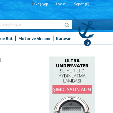
Giriş yap
Üye ol
Sepet (0)
şme Bot
Motor ve Aksamı
Karavan
0
lor Made Usturmaça Şişirme Iğnesi.
i.