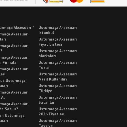
urmaça Aksesuarı *
Usturmaça Aksesuarı
İstanbul
rmaça Aksesuarı
ları
Usturmaça Aksesuarı
Fiyat Listesi
rmaça Aksesuarı
r?
Usturmaça Aksesuarı
Markaları
rmaça Aksesuarı
n Firmalar
Usturmaça Aksesuarı
Tuzla
rmaça Aksesuarı
leri
Usturmaça Aksesuarı
Nasıl Kullanılır?
cuz Usturmaça
suarı
Usturmaça Aksesuarı
Türkiye
rmaça Aksesuarı
 Al
Usturmaça Aksesuarı
Satanlar
rmaça Aksesuarı
e Satılır?
Usturmaça Aksesuarı
2026 Fiyatları
an Usturmaça
suarı
Usturmaça Aksesuarı
Tavsiye