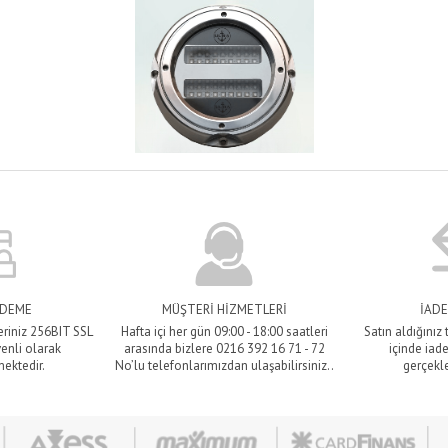
ÖDEME
MÜŞTERİ HİZMETLERİ
İADE
eriniz 256BIT SSL
Hafta içi her gün 09:00 - 18:00 saatleri
Satın aldığınız
venli olarak
arasında bizlere 0216 392 16 71 - 72
içinde iade
mektedir.
No’lu telefonlarımızdan ulaşabilirsiniz..
gerçekle