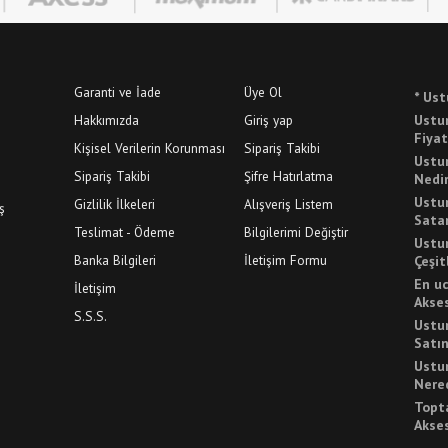
Garanti ve İade
Üye Ol
* Ust
Hakkımızda
Giriş yap
Ustu
Fiyat
Kişisel Verilerin Korunması
Sipariş Takibi
Ustu
Sipariş Takibi
Şifre Hatırlatma
Nedi
Ustu
Gizlilik İlkeleri
Alışveriş Listem
ş
Sata
Teslimat - Ödeme
Bilgilerimi Değiştir
Ustu
Banka Bilgileri
İletişim Formu
Çeşit
En u
İletişim
Akse
S.S.S.
Ustu
Satın
Ustu
Nered
Topt
Akse