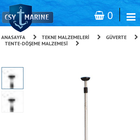
0
ANASAYFA
»
TEKNE MALZEMELERI
»
GÜVERTE
»
TENTE-DÖŞEME MALZEMESI
»
Tente Gergi Aparatı