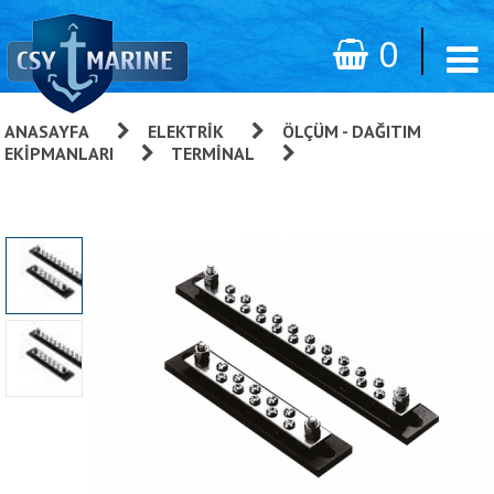
0
ANASAYFA
»
ELEKTRIK
»
ÖLÇÜM - DAĞITIM
EKIPMANLARI
»
TERMINAL
»
Terminal