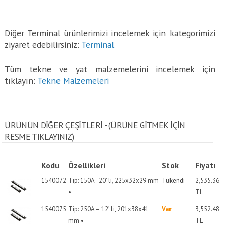
Diğer Terminal ürünlerimizi incelemek için kategorimizi
ziyaret edebilirsiniz:
Terminal
Tüm tekne ve yat malzemelerini incelemek için
tıklayın:
Tekne Malzemeleri
ÜRÜNÜN DİĞER ÇEŞİTLERİ - (ÜRÜNE GITMEK IÇIN
RESME TIKLAYINIZ)
Kodu
Özellikleri
Stok
Fiyatı
1540072
Tip: 150A - 20’ li, 225x32x29 mm
Tükendi
2,535.36
•
TL
1540075
Tip: 250A – 12’ li, 201x38x41
Var
3,552.48
mm •
TL