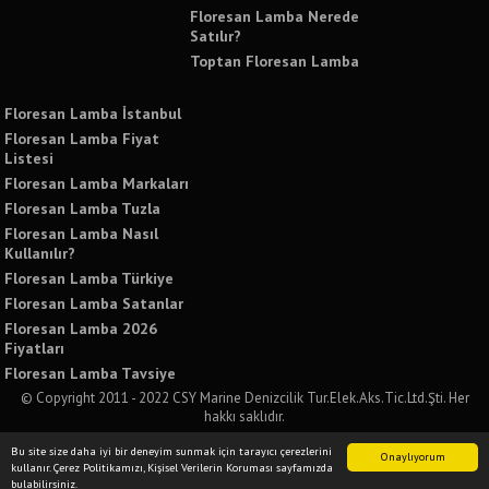
Floresan Lamba Nerede
Satılır?
Toptan Floresan Lamba
Floresan Lamba İstanbul
Floresan Lamba Fiyat
Listesi
Floresan Lamba Markaları
Floresan Lamba Tuzla
Floresan Lamba Nasıl
Kullanılır?
Floresan Lamba Türkiye
Floresan Lamba Satanlar
Floresan Lamba 2026
Fiyatları
Floresan Lamba Tavsiye
© Copyright 2011 - 2022 CSY Marine Denizcilik Tur.Elek.Aks.Tic.Ltd.Şti. Her
hakkı saklıdır.
Bu sitede yer alan tüm yazılı ve görsel içeriklerin izinsiz kullanımı ve paylaşımı
Bu site size daha iyi bir deneyim sunmak için tarayıcı çerezlerini
kesinlikle yasaktır. İzinsiz kullanımda tüm yasal sorumluluğu kabul etmiş
Onaylıyorum
kullanır. Çerez Politikamızı, Kişisel Verilerin Koruması sayfamızda
sayılırsınız.
bulabilirsiniz.