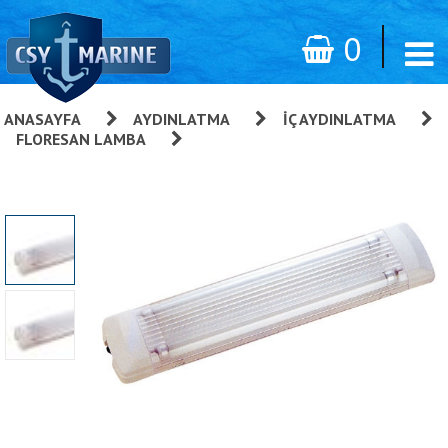
0
ANASAYFA
»
AYDINLATMA
»
İÇ AYDINLATMA
»
FLORESAN LAMBA
»
TMC Florasan Lamba