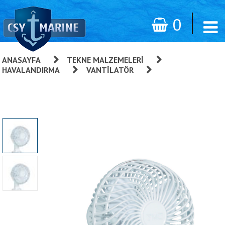
0
ANASAYFA
»
TEKNE MALZEMELERI
»
HAVALANDIRMA
»
VANTILATÖR
»
TMC MARİNE FAN
12V - YENİ -