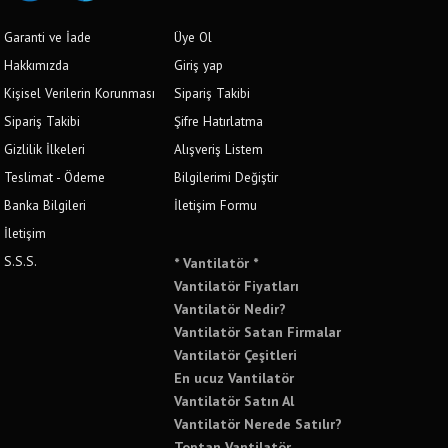
Garanti ve İade
Üye Ol
Hakkımızda
Giriş yap
Kişisel Verilerin Korunması
Sipariş Takibi
Sipariş Takibi
Şifre Hatırlatma
Gizlilik İlkeleri
Alışveriş Listem
Teslimat - Ödeme
Bilgilerimi Değiştir
Banka Bilgileri
İletişim Formu
İletişim
S.S.S.
* Vantilatör *
Vantilatör Fiyatları
Vantilatör Nedir?
Vantilatör Satan Firmalar
Vantilatör Çeşitleri
En ucuz Vantilatör
Vantilatör Satın Al
Vantilatör Nerede Satılır?
Toptan Vantilatör