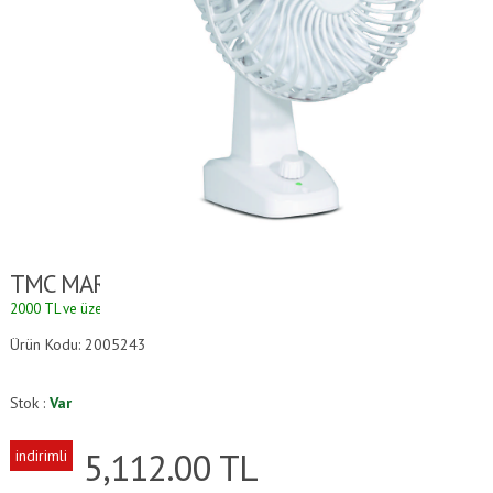
TMC MARİNE FAN 12V - YENİ -
2000 TL ve üzeri alışverişlerde kargo ücretsizdir.
Ürün Kodu: 2005243
Stok :
Var
5,112.00
TL
indirimli