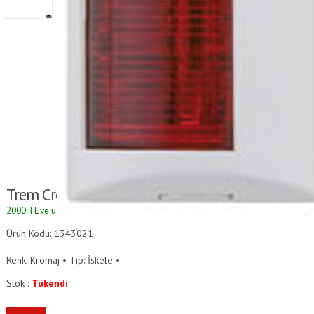
Trem Croce Del Sud Krom İskele Seyir Feneri
2000 TL ve üzeri alışverişlerde kargo ücretsizdir.
Ürün Kodu: 1343021
Renk: Kromaj • Tip: İskele •
Stok :
Tükendi