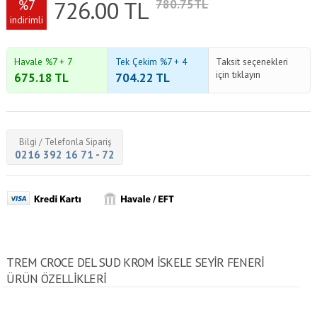
726.00
TL
%7
780.75TL
indirimli
Havale %7 + 7
Tek Çekim %7 + 4
Taksit seçenekleri
için tıklayın
675.18
TL
704.22
TL
Bilgi / Telefonla Sipariş
0216 392 16 71 - 72
TREM CROCE DEL SUD KROM İSKELE SEYIR FENERI
ÜRÜN ÖZELLİKLERİ