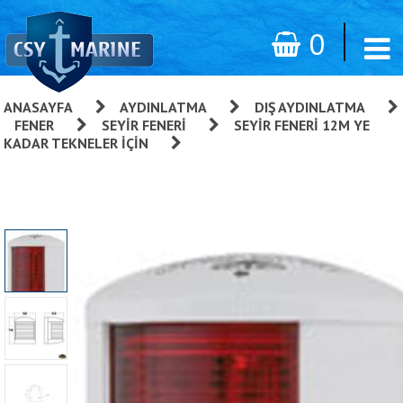
0
ANASAYFA
»
AYDINLATMA
»
DIŞ AYDINLATMA
»
FENER
»
SEYIR FENERI
»
SEYIR FENERI 12M YE
KADAR TEKNELER İÇIN
»
Trem Croce Del Sud Krom İskele
Seyir Feneri