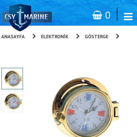
0
ANASAYFA
»
ELEKTRONIK
»
GÖSTERGE
»
Trem
Gold Serisi Gösterge