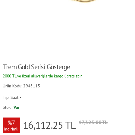
Trem Gold Serisi Gösterge
2000 TL ve üzeri alışverişlerde kargo ücretsizdir.
Ürün Kodu: 2943115
Tip: Saat •
Stok :
Var
16,112.25
TL
%7
17,325.00TL
indirimli