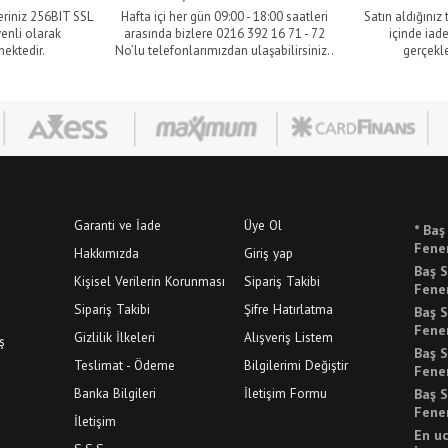
eriniz 256BIT SSL
Hafta içi her gün 09:00 - 18:00 saatleri
Satın aldığınız
venli olarak
arasında bizlere 0216 392 16 71 - 72
içinde iade
mektedir.
No’lu telefonlarımızdan ulaşabilirsiniz..
gerçekle
Garanti ve İade
Üye Ol
* Baş
Fener
Hakkımızda
Giriş yap
Baş S
Kişisel Verilerin Korunması
Sipariş Takibi
Fener
Sipariş Takibi
Şifre Hatırlatma
Baş S
Fener
Gizlilik İlkeleri
Alışveriş Listem
ş
Baş S
Teslimat - Ödeme
Bilgilerimi Değiştir
Fener
Banka Bilgileri
İletişim Formu
Baş S
Fener
İletişim
En u