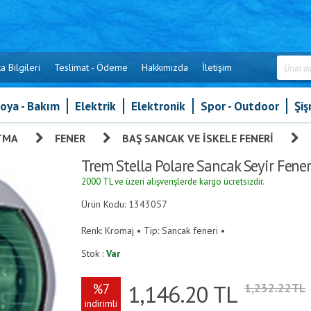
a Bilgileri
Teslimat - Ödeme
Hakkımızda
İletişim
oya - Bakım
Elektrik
Elektronik
Spor - Outdoor
Şi
TMA
»
FENER
»
BAŞ SANCAK VE İSKELE FENERI
»
Trem Stella Polare Sancak Seyir Fener
2000 TL ve üzeri alışverişlerde kargo ücretsizdir.
Ürün Kodu: 1343057
Renk: Kromaj • Tip: Sancak feneri •
Stok :
Var
1,146.20
TL
%7
1,232.22TL
indirimli