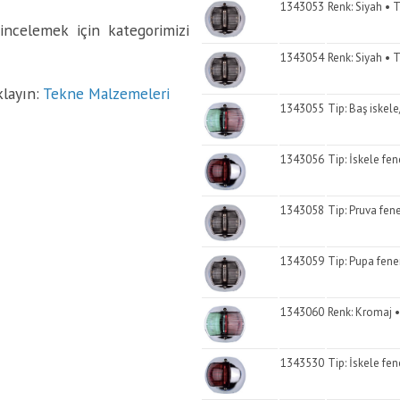
1343053
Renk: Siyah • T
incelemek için kategorimizi
1343054
Renk: Siyah • T
klayın:
Tekne Malzemeleri
1343055
Tip: Baş iskele
1343056
Tip: İskele fen
1343058
Tip: Pruva fene
1343059
Tip: Pupa fene
1343060
Renk: Kromaj •
1343530
Tip: İskele fen