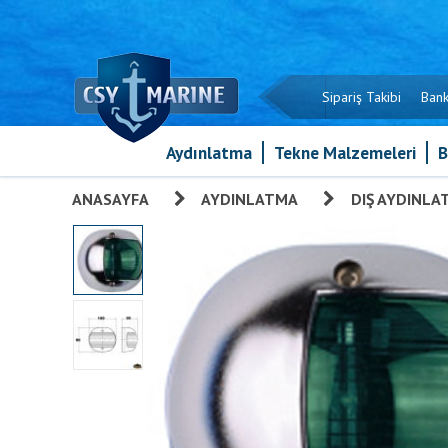
Sipariş Takibi
Bank
Aydınlatma
Tekne Malzemeleri
B
ANASAYFA
»
AYDINLATMA
»
DIŞ AYDINLA