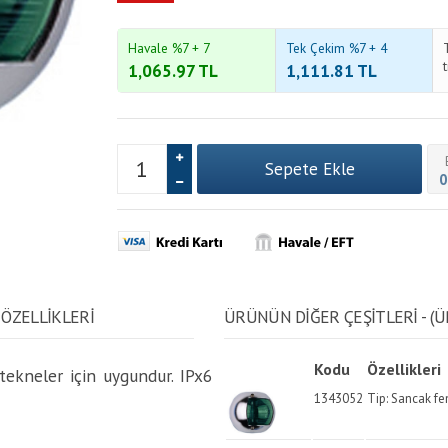
Havale %7 + 7
Tek Çekim %7 + 4
1,065.97
TL
1,111.81
TL
0
ÖZELLİKLERİ
ÜRÜNÜN DİĞER ÇEŞİTLERİ - (Ü
Kodu
Özellikleri
tekneler için uygundur. IPx6
1343052
Tip: Sancak fen