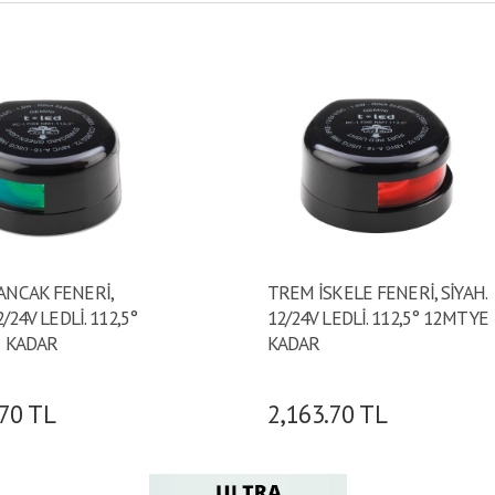
ANCAK FENERİ,
TREM İSKELE FENERİ, SİYAH.
2/24V LEDLİ. 112,5°
12/24V LEDLİ. 112,5° 12MT YE
E KADAR
KADAR
.70
TL
2,163.70
TL