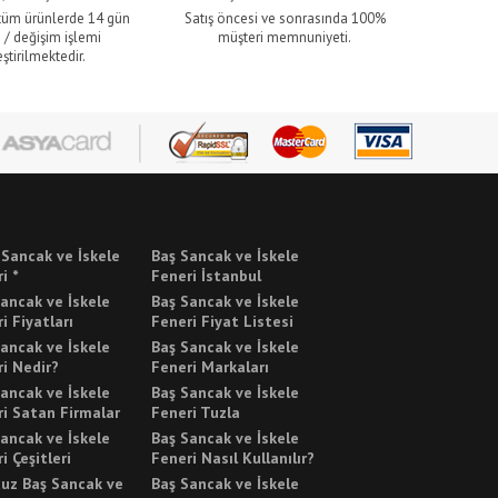
 tüm ürünlerde 14 gün
Satış öncesi ve sonrasında 100%
 / değişim işlemi
müşteri memnuniyeti.
ştirilmektedir.
 Sancak ve İskele
Baş Sancak ve İskele
i *
Feneri İstanbul
ancak ve İskele
Baş Sancak ve İskele
i Fiyatları
Feneri Fiyat Listesi
ancak ve İskele
Baş Sancak ve İskele
i Nedir?
Feneri Markaları
ancak ve İskele
Baş Sancak ve İskele
i Satan Firmalar
Feneri Tuzla
ancak ve İskele
Baş Sancak ve İskele
i Çeşitleri
Feneri Nasıl Kullanılır?
cuz Baş Sancak ve
Baş Sancak ve İskele