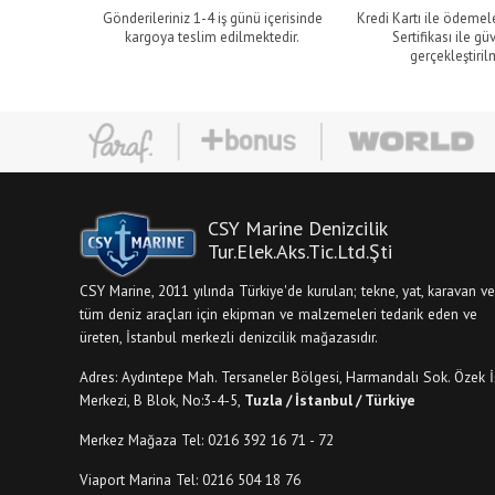
Gönderileriniz 1-4 iş günü içerisinde
Kredi Kartı ile ödemel
kargoya teslim edilmektedir.
Sertifikası ile gü
gerçekleştiril
CSY Marine Denizcilik
Tur.Elek.Aks.Tic.Ltd.Şti
CSY Marine, 2011 yılında Türkiye'de kurulan; tekne, yat, karavan ve
tüm deniz araçları için ekipman ve malzemeleri tedarik eden ve
üreten, İstanbul merkezli denizcilik mağazasıdır.
Adres: Aydıntepe Mah. Tersaneler Bölgesi, Harmandalı Sok. Özek İ
Merkezi, B Blok, No:3-4-5,
Tuzla / İstanbul / Türkiye
Merkez Mağaza Tel: 0216 392 16 71 - 72
Viaport Marina Tel: 0216 504 18 76