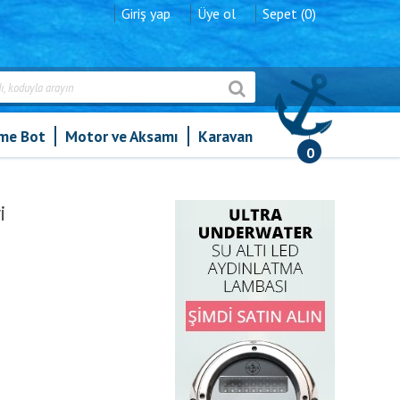
Giriş yap
Üye ol
Sepet (0)
şme Bot
Motor ve Aksamı
Karavan
0
Trem Stella Polare Sancak Seyir Feneri
i