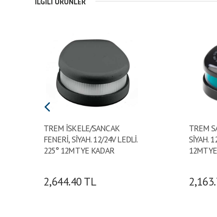
İLGILI ÜRÜNLER
TREM İSKELE/SANCAK
TREM S
FENERİ, SİYAH. 12/24V LEDLİ.
SİYAH. 1
225° 12MT YE KADAR
12MT Y
2,644.40
TL
2,163