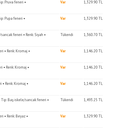
ip: Pruva feneri •
Var
1,329.90
TL
ip: Pupa feneri •
Var
1,329.90
TL
/sancak feneri • Renk: Siyah •
Tükendi
1,360.70
TL
eri • Renk: Kromaj •
Var
1,146.20
TL
ri • Renk: Kromaj •
Var
1,146.20
TL
ri • Renk: Kromaj •
Var
1,146.20
TL
 Tip: Baş iskele/sancak feneri •
Tükendi
1,493.25
TL
eri • Renk: Beyaz •
Var
1,329.90
TL