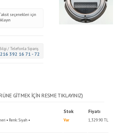
Taksit seçenekleri için
tıklayın
Bilgi / Telefonla Sipariş
216 392 16 71 - 72
RÜNE GITMEK IÇIN RESME TIKLAYINIZ)
Stok
Fiyatı
eri • Renk: Siyah •
Var
1,329.90
TL