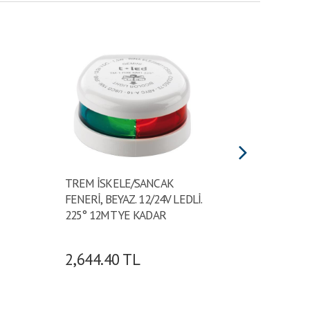
TREM İSKELE/SANCAK
TREM S
FENERİ, BEYAZ. 12/24V LEDLİ.
BEYAZ. 
225° 12MT YE KADAR
12MT Y
2,644.40
TL
1,994