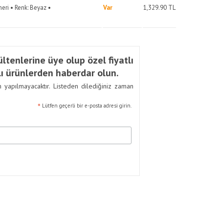
neri • Renk: Beyaz •
Var
1,329.90
TL
ltenlerine üye olup özel fiyatlı
ı ürünlerden haberdar olun.
m yapılmayacaktır. Listeden dilediğiniz zaman
*
Lütfen geçerli bir e-posta adresi girin.