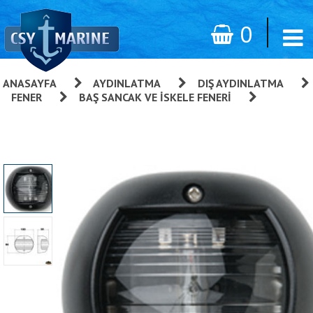
0
ANASAYFA
»
AYDINLATMA
»
DIŞ AYDINLATMA
»
FENER
»
BAŞ SANCAK VE İSKELE FENERI
»
Trem
Stella Polare Sancak Seyir Feneri