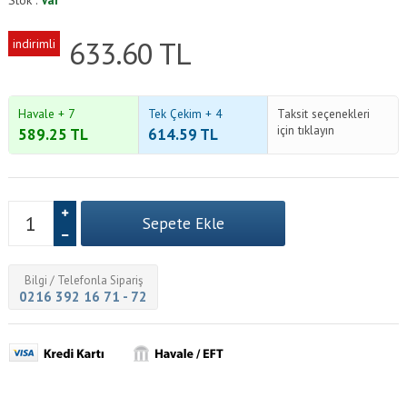
Stok :
Var
633.60
TL
indirimli
Havale + 7
Tek Çekim + 4
Taksit seçenekleri
için tıklayın
589.25
TL
614.59
TL
Bilgi / Telefonla Sipariş
0216 392 16 71 - 72