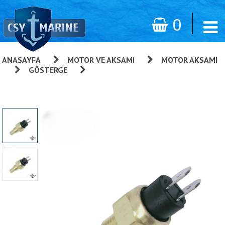
0
ANASAYFA
»
MOTOR VE AKSAMI
»
MOTOR AKSAMI
»
GÖSTERGE
»
Ultra Yağ/Su Hararet Müşiri - İkazlı