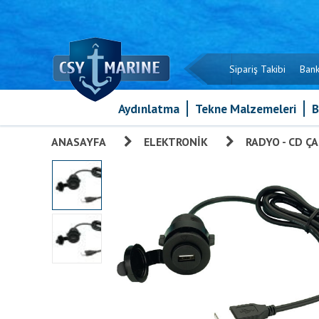
Sipariş Takibi
Bank
Aydınlatma
Tekne Malzemeleri
B
ANASAYFA
»
ELEKTRONIK
»
RADYO - CD Ç