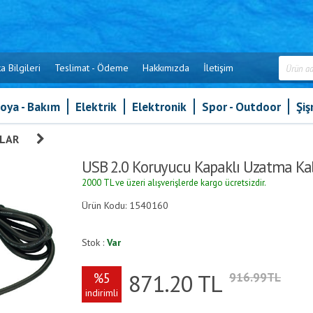
a Bilgileri
Teslimat - Ödeme
Hakkımızda
İletişim
oya - Bakım
Elektrik
Elektronik
Spor - Outdoor
Şi
ALAR
»
USB 2.0 Koruyucu Kapaklı Uzatma Kablosu
USB 2.0 Koruyucu Kapaklı Uzatma Ka
2000 TL ve üzeri alışverişlerde kargo ücretsizdir.
Ürün Kodu: 1540160
Stok :
Var
871.20
TL
%5
916.99TL
indirimli