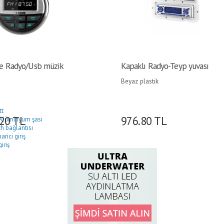
e Radyo/Usb müzik
Kapaklı Radyo-Teyp yuvası
Beyaz plastik
tt
.20
TL
976.80
TL
Alüminyum şasi
h bağlantısı
rici giriş
giriş
oofer çıkışı
çıkışları
geçirmez
4 mm / Montaj delik Ø 76