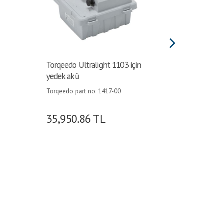
Torqeedo Ultralight 1103 için
Hertz 
yedek akü
HM-RGB
Torqeedo part no: 1417-00
HM-RGB-1
için Özel 
Geniş Re
35,950.86
TL
8,928
Göre Aya
Uzaktan 