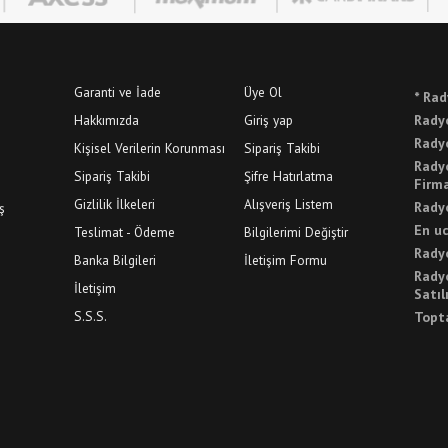
Garanti ve İade
Üye Ol
* Rad
Hakkımızda
Giriş yap
Radyo
Radyo
Kişisel Verilerin Korunması
Sipariş Takibi
Radyo
Sipariş Takibi
Şifre Hatırlatma
Firma
Gizlilik İlkeleri
Alışveriş Listem
Radyo
ş
En uc
Teslimat - Ödeme
Bilgilerimi Değiştir
Radyo
Banka Bilgileri
İletişim Formu
Radyo
İletişim
Satıl
S.S.S.
Topta