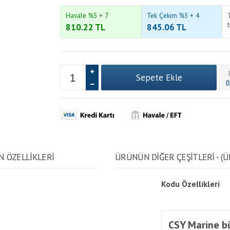
Havale %5 + 7
Tek Çekim %5 + 4
810.22
TL
845.06
TL
0
N ÖZELLİKLERİ
ÜRÜNÜN DİĞER ÇEŞİTLERİ - (Ü
Kodu
Özellikleri
CSY Marine bü