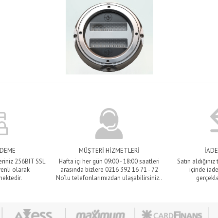
ÖDEME
MÜŞTERİ HİZMETLERİ
İADE
eriniz 256BIT SSL
Hafta içi her gün 09:00 - 18:00 saatleri
Satın aldığınız
venli olarak
arasında bizlere 0216 392 16 71 - 72
içinde iade
mektedir.
No’lu telefonlarımızdan ulaşabilirsiniz..
gerçekle