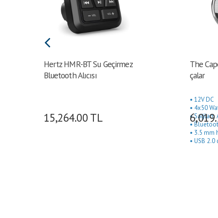
Hertz HMR-BT Su Geçirmez
The Cap
Bluetooth Alıcısı
çalar
• 12V DC
• 4x50 Wa
15,264.00
TL
6,019
• Sağlam 
• Bluetoot
• 3.5 mm ha
• USB 2.0 
• Rca subw
• Rca amfi 
• IPX5 Su 
• Dış Ø 11
mm (3")