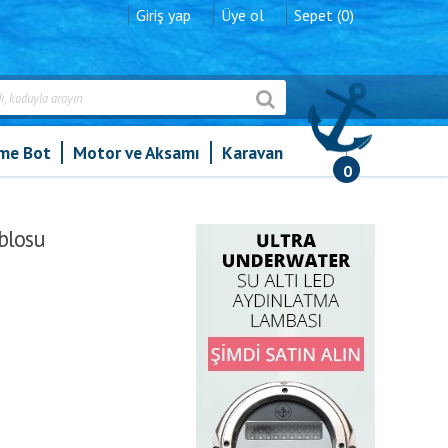
Giriş yap
Üye ol
Sepet (0)
şme Bot
Motor ve Aksamı
Karavan
0
blosu