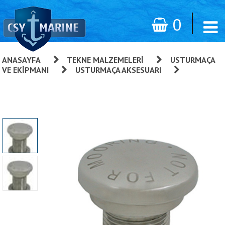
0
ANASAYFA
»
TEKNE MALZEMELERI
»
USTURMAÇA
VE EKIPMANI
»
USTURMAÇA AKSESUARI
»
Usturmaça
Tutucu