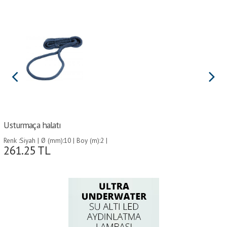
Usturmaça halatı
Renk :Siyah | Ø (mm):10 | Boy (m):2 |
261.25
TL