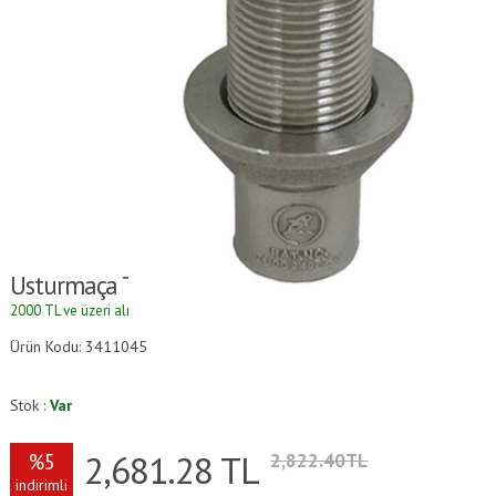
Usturmaça Tutucu
2000 TL ve üzeri alışverişlerde kargo ücretsizdir.
Ürün Kodu: 3411045
Stok :
Var
2,681.28
TL
%5
2,822.40TL
indirimli