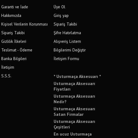
Garanti ve İade
Üye Ol
Hakkımızda
Giriş yap
Kişisel Verilerin Korunması
Sipariş Takibi
Sipariş Takibi
Şifre Hatırlatma
Gizlilik İlkeleri
Alışveriş Listem
Teslimat - Ödeme
Bilgilerimi Değiştir
Banka Bilgileri
İletişim Formu
İletişim
S.S.S.
* Usturmaça Aksesuarı *
Usturmaça Aksesuarı
Fiyatları
Usturmaça Aksesuarı
Nedir?
Usturmaça Aksesuarı
Satan Firmalar
Usturmaça Aksesuarı
Çeşitleri
En ucuz Usturmaça