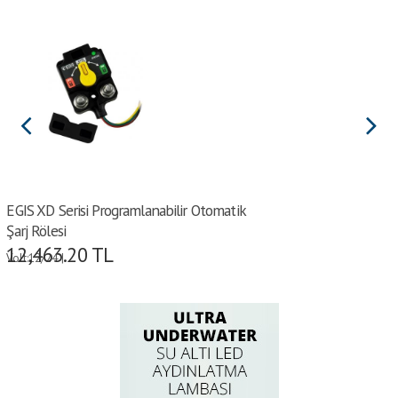
EGIS XD Serisi Programlanabilir Otomatik
Şarj Rölesi
12,463.20
TL
Volt:12/24 |