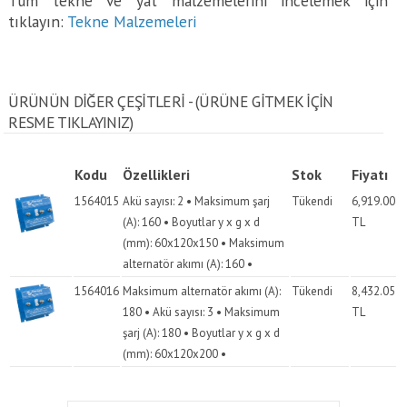
Tüm tekne ve yat malzemelerini incelemek için
tıklayın:
Tekne Malzemeleri
ÜRÜNÜN DİĞER ÇEŞİTLERİ - (ÜRÜNE GITMEK IÇIN
RESME TIKLAYINIZ)
Kodu
Özellikleri
Stok
Fiyatı
1564015
Akü sayısı: 2 • Maksimum şarj
Tükendi
6,919.00
(A): 160 • Boyutlar y x g x d
TL
(mm): 60x120x150 • Maksimum
alternatör akımı (A): 160 •
1564016
Maksimum alternatör akımı (A):
Tükendi
8,432.05
180 • Akü sayısı: 3 • Maksimum
TL
şarj (A): 180 • Boyutlar y x g x d
(mm): 60x120x200 •