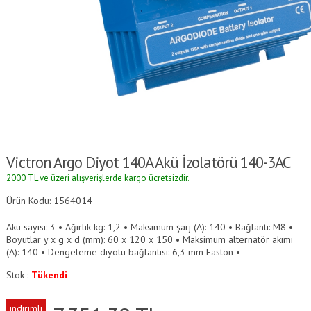
Victron Argo Diyot 140A Akü İzolatörü 140-3AC
2000 TL ve üzeri alışverişlerde kargo ücretsizdir.
Ürün Kodu: 1564014
Akü sayısı: 3 • Ağırlık-kg: 1,2 • Maksimum şarj (A): 140 • Bağlantı: M8 •
Boyutlar y x g x d (mm): 60 x 120 x 150 • Maksimum alternatör akımı
(A): 140 • Dengeleme diyotu bağlantısı: 6,3 mm Faston •
Stok :
Tükendi
indirimli