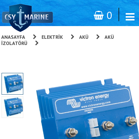
0
ANASAYFA
»
ELEKTRIK
»
AKÜ
»
AKÜ
İZOLATÖRÜ
»
Victron Argo Diyot 140A Akü İzolatörü 140-
3AC