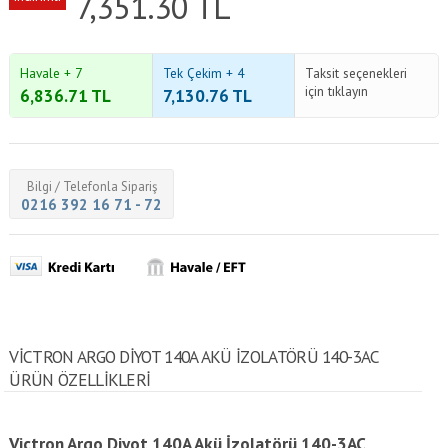
7,351.30
TL
Havale + 7
Tek Çekim + 4
Taksit seçenekleri
için tıklayın
6,836.71
TL
7,130.76
TL
Bilgi / Telefonla Sipariş
0216 392 16 71 - 72
VICTRON ARGO DIYOT 140A AKÜ İZOLATÖRÜ 140-3AC
ÜRÜN ÖZELLİKLERİ
Victron Argo Diyot 140A Akü İzolatörü 140-3AC