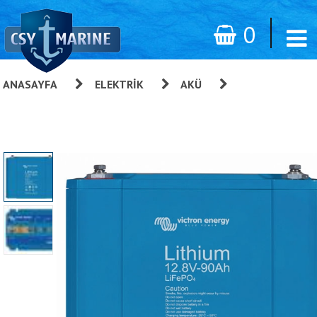
0
ANASAYFA
»
ELEKTRIK
»
AKÜ
»
Victron Energy
BMS