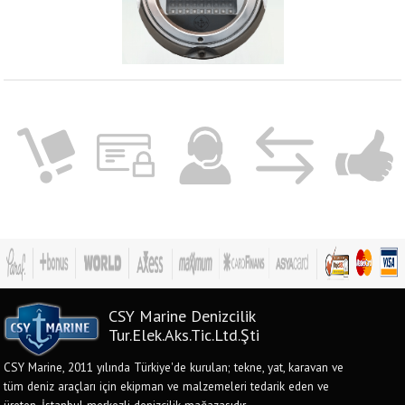
CSY Marine Denizcilik
Tur.Elek.Aks.Tic.Ltd.Şti
CSY Marine, 2011 yılında Türkiye'de kurulan; tekne, yat, karavan ve
tüm deniz araçları için ekipman ve malzemeleri tedarik eden ve
üreten, İstanbul merkezli denizcilik mağazasıdır.