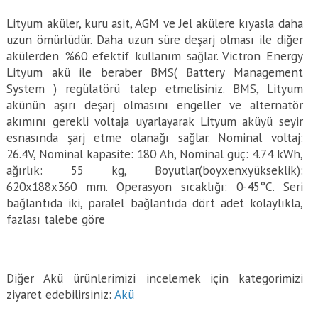
Lityum aküler, kuru asit, AGM ve Jel akülere kıyasla daha
uzun ömürlüdür. Daha uzun süre deşarj olması ile diğer
akülerden %60 efektif kullanım sağlar. Victron Energy
Lityum akü ile beraber BMS( Battery Management
System ) regülatörü talep etmelisiniz. BMS, Lityum
akünün aşırı deşarj olmasını engeller ve alternatör
akımını gerekli voltaja uyarlayarak Lityum aküyü seyir
esnasında şarj etme olanağı sağlar. Nominal voltaj:
26.4V, Nominal kapasite: 180 Ah, Nominal güç: 4.74 kWh,
ağırlık: 55 kg, Boyutlar(boyxenxyükseklik):
620x188x360 mm. Operasyon sıcaklığı: 0-45°C. Seri
bağlantıda iki, paralel bağlantıda dört adet kolaylıkla,
fazlası talebe göre
Diğer Akü ürünlerimizi incelemek için kategorimizi
ziyaret edebilirsiniz:
Akü