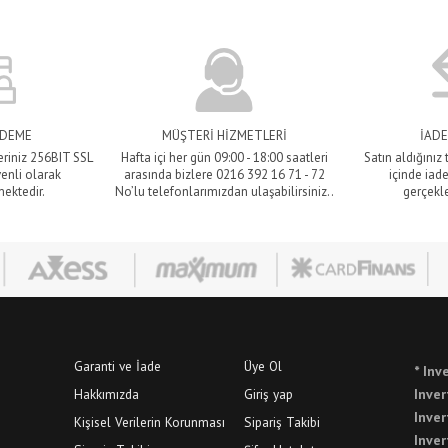
ÖDEME
MÜŞTERİ HİZMETLERİ
İADE
eriniz 256BIT SSL
Hafta içi her gün 09:00 - 18:00 saatleri
Satın aldığınız
venli olarak
arasında bizlere 0216 392 16 71 - 72
içinde iade
mektedir.
No’lu telefonlarımızdan ulaşabilirsiniz..
gerçekle
Garanti ve İade
Üye Ol
* Inv
Hakkımızda
Giriş yap
Inver
Inver
Kişisel Verilerin Korunması
Sipariş Takibi
Inver