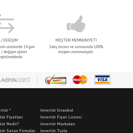
 / DEĞİŞİM
MÜŞTERİ MEMNUNİYETİ
 tüm ürünlerde 14 gün
Satış öncesi ve sonrasında 100%
 / değişim işlemi
müşteri memnuniyeti.
ştirilmektedir.
ertör *
Invertör İstanbul
tör Fiyatları
Invertör Fiyat Listesi
tör Nedir?
Invertör Markaları
tör Satan Firmalar
Invertör Tuzla