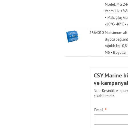
Model: MG 24/1
Verimlilik: >%87
• Mak. Çıkış G
-10°C- 40°C • A
1564010
Maksimum alte
diyotu bağlantı
Ağırlık-kg : 0,
M6 • Boyutlar 
CSY Marine bü
ve kampanyal
Not: Kesinlikle spa
çıkabilirsiniz.
*
Email