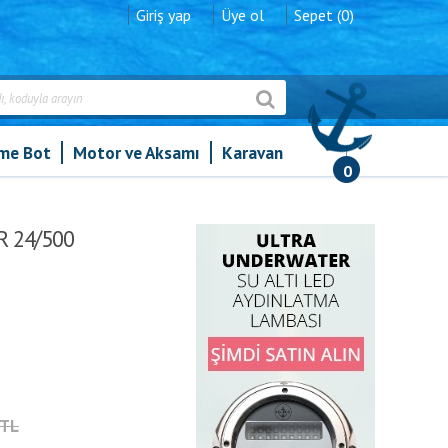
Giriş yap
Üye ol
Sepet (0)
şme Bot
Motor ve Aksamı
Karavan
0
24/500 VE.DIRECT SCHUKO
 24/500
2TL