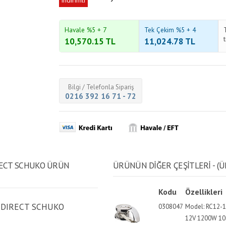
indirimli
Havale %5 + 7
Tek Çekim %5 + 4
10,570.15
TL
11,024.78
TL
Bilgi / Telefonla Sipariş
0216 392 16 71 - 72
IRECT SCHUKO ÜRÜN
ÜRÜNÜN DİĞER ÇEŞİTLERİ - (Ü
Kodu
Özellikleri
.DIRECT SCHUKO
0308047
Model: RC12-10
12V 1200W 1