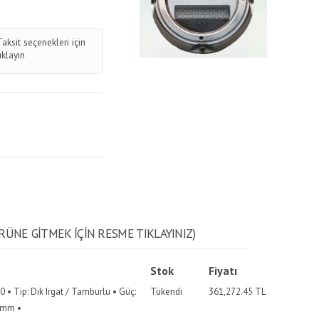
Taksit seçenekleri için
tıklayın
RÜNE GITMEK IÇIN RESME TIKLAYINIZ)
Stok
Fiyatı
 • Tip: Dik Irgat / Tamburlu • Güç:
Tükendi
361,272.45
TL
0mm •