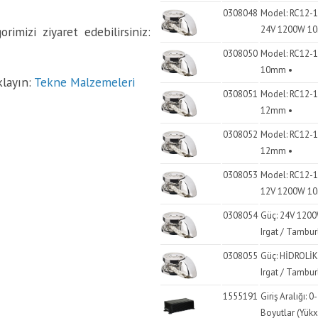
0308048
Model: RC12-10
rimizi ziyaret edebilirsiniz:
24V 1200W 1
0308050
Model: RC12-12
10mm •
klayın:
Tekne Malzemeleri
0308051
Model: RC12-12
12mm •
0308052
Model: RC12-12
12mm •
0308053
Model: RC12-12
12V 1200W 1
0308054
Güç: 24V 1200
Irgat / Tambur
0308055
Güç: HİDROLİK
Irgat / Tambur
1555191
Giriş Aralığı: 
Boyutlar (Yük