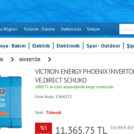
a Bilgileri
Teslimat - Ödeme
Hakkımızda
İletişim
oya - Bakım
Elektrik
Elektronik
Spor - Outdoor
Şi
RI
»
INVERTÖR
»
VICTRON ENERGY PHOENIX İNVERTÖR 
VICTRON ENERGY PHOENIX İNVERTÖR
VE.DIRECT SCHUKO
2000 TL ve üzeri alışverişlerde kargo ücretsizdir.
Ürün Kodu: 1564232
Stok :
Tükendi
11,365.75
TL
%5
11,963.8