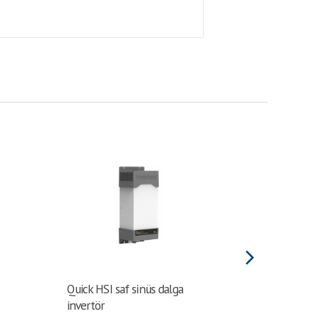
Quick HSI saf sinüs dalga
INVERT
invertör
VE.DIR