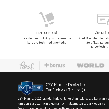
HIZLI GÖNDERİ
GÜVENLİ 
Gönderileriniz 1-4 iş günü içerisinde
Kredi Kartı ile ödemel
kargoya teslim edilmektedir.
Sertifikası ile gü
gerçekleştiril
CSY Marine Denizcilik
Tur.Elek.Aks.Tic.Ltd.Şti
CSY Marine, 2011 yılında Türkiye'de kurulan; tekne, yat, karavan ve
tüm deniz araçları için ekipman ve malzemeleri tedarik eden ve
üreten, İstanbul merkezli denizcilik mağazasıdır.