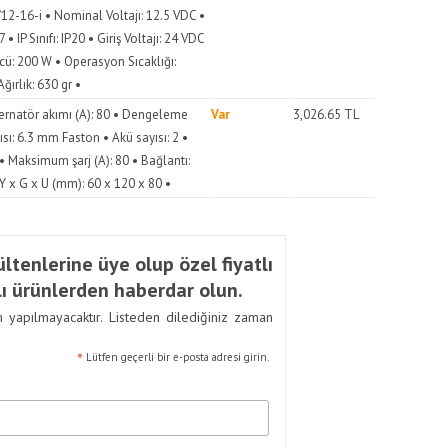
2-16-i • Nominal Voltajı: 12.5 VDC •
 • IP Sınıfı: IP20 • Giriş Voltajı: 24 VDC
ücü: 200 W • Operasyon Sıcaklığı:
ğırlık: 630 gr •
rnatör akımı (A): 80 • Dengeleme
Var
3,026.65
TL
sı: 6.3 mm Faston • Akü sayısı: 2 •
8 • Maksimum şarj (A): 80 • Bağlantı:
Y x G x U (mm): 60 x 120 x 80 •
ltenlerine üye olup özel fiyatlı
ı ürünlerden haberdar olun.
m yapılmayacaktır. Listeden dilediğiniz zaman
*
Lütfen geçerli bir e-posta adresi girin.