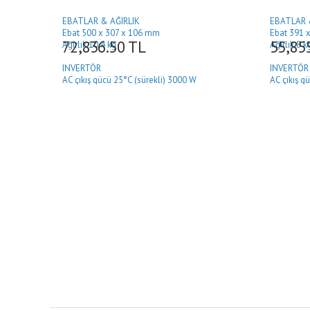
EBATLAR & AĞIRLIK
EBATLAR 
Ebat
 500
x 307 x 106 mm
Ebat
 391
x
72,836.50
TL
55,85
Ağırlık
 10.4
kg
Ağırlık
8 k
INVERTÖR
INVERTÖR
AC çıkış gücü 25°C (sürekli)
 3
000 W
AC çıkış g
AC çıkış akımı
 13
A
AC çıkış ak
AC max. güç (1 sec)
 6
000 W
AC max. gü
AC