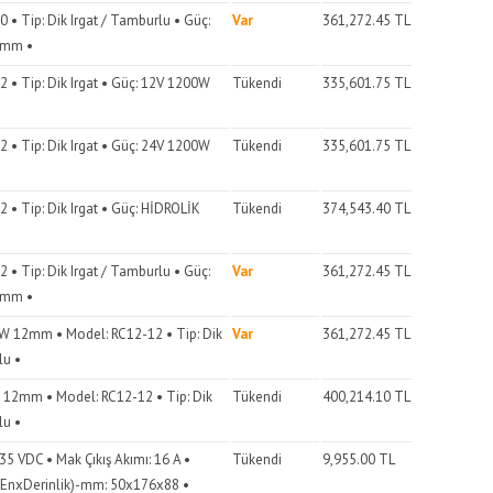
 • Tip: Dik Irgat / Tamburlu • Güç:
Var
361,272.45
TL
0mm •
 • Tip: Dik Irgat • Güç: 12V 1200W
Tükendi
335,601.75
TL
 • Tip: Dik Irgat • Güç: 24V 1200W
Tükendi
335,601.75
TL
 • Tip: Dik Irgat • Güç: HİDROLİK
Tükendi
374,543.40
TL
 • Tip: Dik Irgat / Tamburlu • Güç:
Var
361,272.45
TL
0mm •
W 12mm • Model: RC12-12 • Tip: Dik
Var
361,272.45
TL
lu •
 12mm • Model: RC12-12 • Tip: Dik
Tükendi
400,214.10
TL
lu •
0-35 VDC • Mak Çıkış Akımı: 16 A •
Tükendi
9,955.00
TL
xEnxDerinlik)-mm: 50x176x88 •