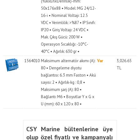
(YükxEnxDerinlik)-mm:
50x176x88 • Model: MG 24/12-
16-i • Nominal Voltajı: 12.5
VDC • Verimlilik: >%87 • IP Sınıfı:
IP20 • Giriş Voltajı: 24 VDC •
Mak. Çıkış Gücü: 200 W •
Operasyon Sıcaklığı: -10°C-
40°C • Ağırlık: 630 gr •
1564010
Maksimum alternatör akımı (A):
Var
3,026.65
80 • Dengeleme diyotu
TL
bağlantısı: 6.3 mm Faston • Akü
sayısı: 2 • Ağırlık-kg : 0,8 •
Maksimum şarj (A): 80 •
Bağlantı: M6 • Boyutlar Y x G x
U (mm): 60 x 120 x 80 •
CSY Marine bültenlerine üye
olup özel fiyatlı ve kampanyalı