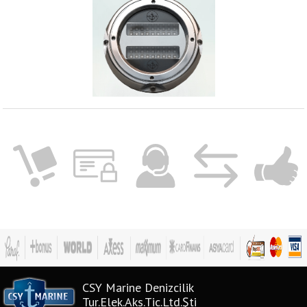
CSY Marine Denizcilik
Tur.Elek.Aks.Tic.Ltd.Şti