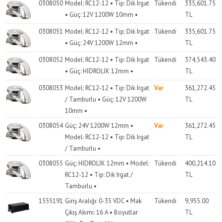
0308050
Model: RC12-12 • Tip: Dik Irgat
Tükendi
335,601.75
• Güç: 12V 1200W 10mm •
TL
0308051
Model: RC12-12 • Tip: Dik Irgat
Tükendi
335,601.75
• Güç: 24V 1200W 12mm •
TL
0308052
Model: RC12-12 • Tip: Dik Irgat
Tükendi
374,543.40
• Güç: HİDROLİK 12mm •
TL
0308053
Model: RC12-12 • Tip: Dik Irgat
Var
361,272.45
/ Tamburlu • Güç: 12V 1200W
TL
10mm •
0308054
Güç: 24V 1200W 12mm •
Var
361,272.45
Model: RC12-12 • Tip: Dik Irgat
TL
/ Tamburlu •
0308055
Güç: HİDROLİK 12mm • Model:
Tükendi
400,214.10
RC12-12 • Tip: Dik Irgat /
TL
Tamburlu •
1555191
Giriş Aralığı: 0-35 VDC • Mak
Tükendi
9,955.00
Çıkış Akımı: 16 A • Boyutlar
TL