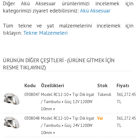
Diğer Akü Aksesuar ürünlerimizi incelemek için
kategorimizi ziyaret edebilirsiniz:
Akü Aksesuar
Tüm tekne ve yat malzemelerini incelemek için
tıklayın:
Tekne Malzemeleri
ÜRÜNÜN DİĞER ÇEŞİTLERİ - (ÜRÜNE GITMEK IÇIN
RESME TIKLAYINIZ)
Kodu
Özellikleri
Stok
Fiyatı
0308047
Model: RC12-10 • Tip: Dik Irgat
Tükendi
361,272.45
/ Tamburlu • Güç: 12V 1200W
TL
10mm •
0308048
Model: RC12-10 • Tip: Dik Irgat
Var
361,272.45
/ Tamburlu • Güç: 24V 1200W
TL
10mm •