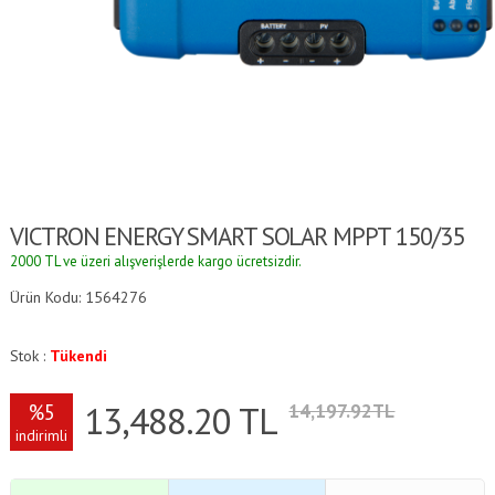
VICTRON ENERGY SMART SOLAR MPPT 150/35
2000 TL ve üzeri alışverişlerde kargo ücretsizdir.
Ürün Kodu: 1564276
Stok :
Tükendi
13,488.20
TL
%5
14,197.92TL
indirimli