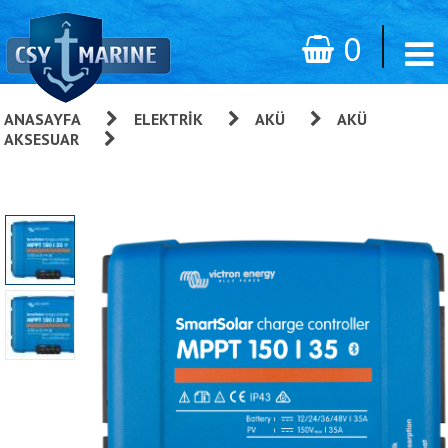
0
ANASAYFA
»
ELEKTRIK
»
AKÜ
»
AKÜ
AKSESUAR
»
VICTRON ENERGY SMART SOLAR MPPT 150/35