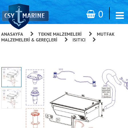
0
ANASAYFA
»
TEKNE MALZEMELERI
»
MUTFAK
MALZEMELERI & GEREÇLERI
»
ISITICI
»
Wallas 2467,
88 DU Modeli Için Egzoz Çıkışı