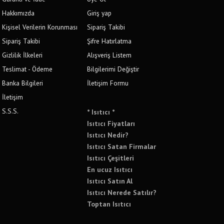
Hakkımızda
Giriş yap
Kişisel Verilerin Korunması
Sipariş Takibi
Sipariş Takibi
Şifre Hatırlatma
Gizlilik İlkeleri
Alışveriş Listem
Teslimat - Ödeme
Bilgilerimi Değiştir
Banka Bilgileri
İletişim Formu
İletişim
S.S.S.
* Isıtıcı *
Isıtıcı Fiyatları
Isıtıcı Nedir?
Isıtıcı Satan Firmalar
Isıtıcı Çeşitleri
En ucuz Isıtıcı
Isıtıcı Satın Al
Isıtıcı Nerede Satılır?
Toptan Isıtıcı