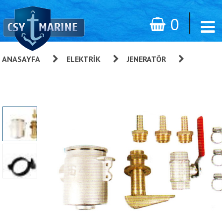
0
ANASAYFA
»
ELEKTRIK
»
JENERATÖR
»
Whisper
Power Su Alış Setleri