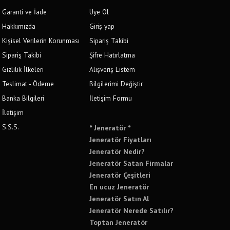
Garanti ve İade
Üye Ol
Hakkımızda
Giriş yap
Kişisel Verilerin Korunması
Sipariş Takibi
Sipariş Takibi
Şifre Hatırlatma
Gizlilik İlkeleri
Alışveriş Listem
Teslimat - Ödeme
Bilgilerimi Değiştir
Banka Bilgileri
İletişim Formu
İletişim
S.S.S.
* Jeneratör *
Jeneratör Fiyatları
Jeneratör Nedir?
Jeneratör Satan Firmalar
Jeneratör Çeşitleri
En ucuz Jeneratör
Jeneratör Satın Al
Jeneratör Nerede Satılır?
Toptan Jeneratör