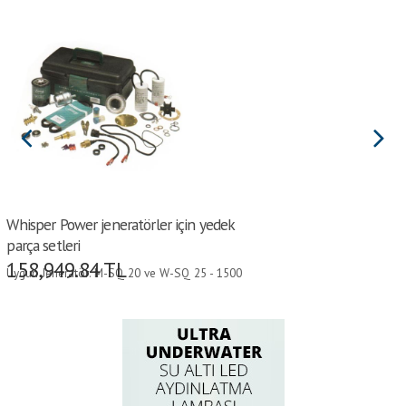
Whisper Power jeneratörler için yedek
parça setleri
158,949.84
TL
Uygun Jeneratör: M-SQ 20 ve W-SQ 25 - 1500
RPM • Model: B •