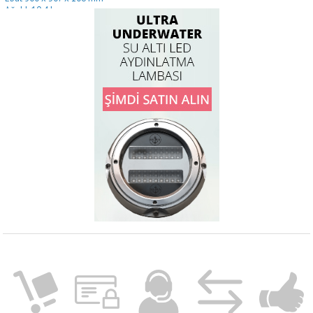
Ağırlık
 10.4
kg
INVERTÖR
AC çıkış gücü 25°C (sürekli)
 3
000 W
AC çıkış akımı
 13
A
AC max. güç (1 sec)
 6
000 W