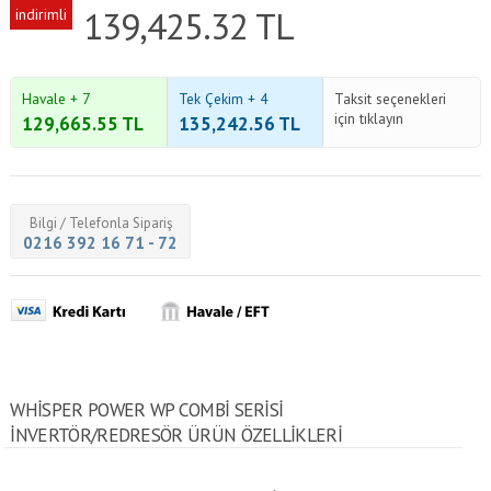
139,425.32
TL
indirimli
Havale + 7
Tek Çekim + 4
Taksit seçenekleri
için tıklayın
129,665.55
TL
135,242.56
TL
Bilgi / Telefonla Sipariş
0216 392 16 71 - 72
WHISPER POWER WP COMBI SERISI
İNVERTÖR/REDRESÖR ÜRÜN ÖZELLİKLERİ