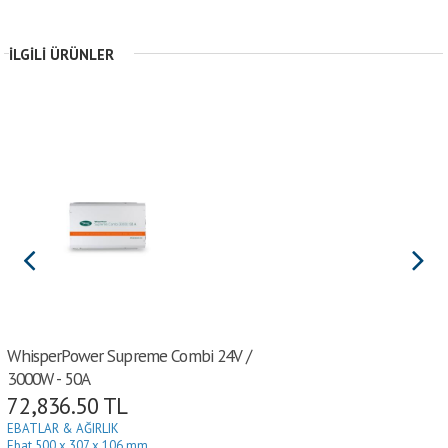
İLGILI ÜRÜNLER
WhisperPower Supreme Combi 24V /
3000W - 50A
72,836.50
TL
EBATLAR & AĞIRLIK
Ebat
 500
x 307 x 106 mm