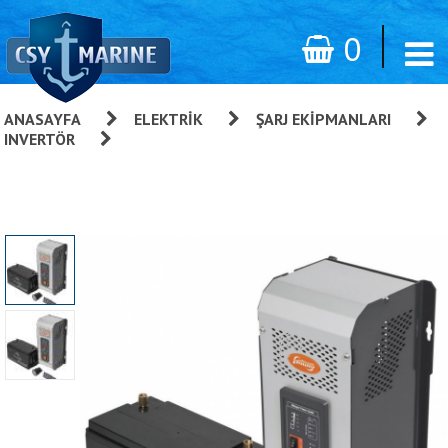
0
ANASAYFA
»
ELEKTRIK
»
ŞARJ EKIPMANLARI
»
INVERTÖR
»
Whisper Power WP Combi Serisi
İnvertör/Redresör