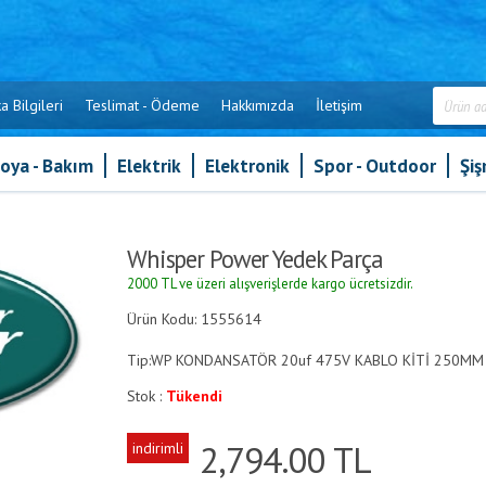
a Bilgileri
Teslimat - Ödeme
Hakkımızda
İletişim
oya - Bakım
Elektrik
Elektronik
Spor - Outdoor
Şi
»
Whisper Power Yedek Parça
Whisper Power Yedek Parça
2000 TL ve üzeri alışverişlerde kargo ücretsizdir.
Ürün Kodu: 1555614
Tip:WP KONDANSATÖR 20uf 475V KABLO KİTİ 250MM 
Stok :
Tükendi
2,794.00
TL
indirimli