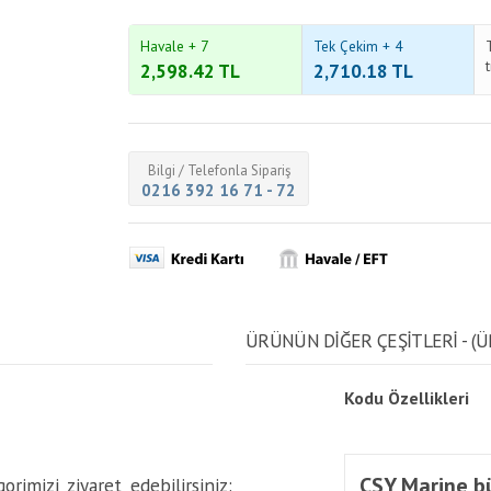
Havale + 7
Tek Çekim + 4
2,598.42
TL
2,710.18
TL
Bilgi / Telefonla Sipariş
0216 392 16 71 - 72
ÜRÜNÜN DİĞER ÇEŞİTLERİ - (Ü
Kodu
Özellikleri
CSY Marine bü
rimizi ziyaret edebilirsiniz: