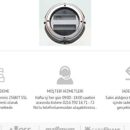
ÖDEME
MÜŞTERİ HİZMETLERİ
İADE
eriniz 256BIT SSL
Hafta içi her gün 09:00 - 18:00 saatleri
Satın aldığınız
venli olarak
arasında bizlere 0216 392 16 71 - 72
içinde iade
mektedir.
No’lu telefonlarımızdan ulaşabilirsiniz..
gerçekle