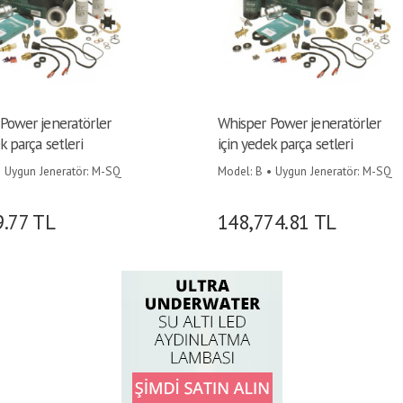
Power jeneratörler
Whisper Power jeneratörler
k parça setleri
için yedek parça setleri
• Uygun Jeneratör: M-SQ
Model: B • Uygun Jeneratör: M-SQ
Q 25 - 1500 RPM •
16 - 1500 RPM •
9.77
TL
148,774.81
TL