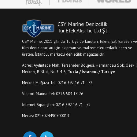
CSY Marine Denizcilik
Tur.Elek.Aks.Tic.Ltd.Şti
CSY Marine, 2011 yılında Türkiye'de kurulan; tekne, yat, karavan ve
tüm deniz araçları için ekipman ve malzemeleri tedarik eden ve
üreten, İstanbul merkezli denizcilik mağazasıdır.
Adres: Aydıntepe Mah. Tersaneler Bölgesi, Harmandalı Sok. Özek İ
Merkezi, B Blok, No:3-4-5,
Tuzla / İstanbul / Türkiye
Merkez Mağaza Tel: 0216 392 16 71 - 72
Viaport Marina Tel: 0216 504 18 76
İnternet Siparişleri: 0216 392 16 71 - 72
Mersis: 0215024490500013