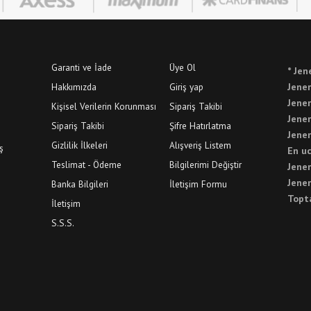
Garanti ve İade
Üye Ol
* Jen
Hakkımızda
Giriş yap
Jener
Jener
Kişisel Verilerin Korunması
Sipariş Takibi
Jener
Sipariş Takibi
Şifre Hatırlatma
Jener
Gizlilik İlkeleri
Alışveriş Listem
ş
En u
Teslimat - Ödeme
Bilgilerimi Değiştir
Jener
Jener
Banka Bilgileri
İletişim Formu
Topt
İletişim
S.S.S.