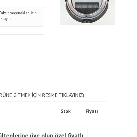
Taksit seçenekleri için
tıklayın
RÜNE GITMEK IÇIN RESME TIKLAYINIZ)
Stok
Fiyatı
ltenlerine üye olup özel fiyatlı