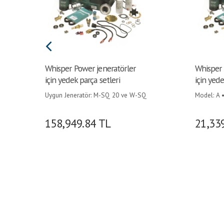
Whisper Power jeneratörler
Whisper 
için yedek parça setleri
için yede
Uygun Jeneratör: M-SQ 20 ve W-SQ
Model: A 
25 - 1500 RPM • Model: B •
20 ve W-S
158,949.84
TL
21,33