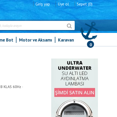
Giriş yap
Üye ol
Sepet (0)
şme Bot
Motor ve Aksamı
Karavan
0
B KLAS 60Hz ·