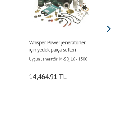
Whisper Power jeneratörler
Whisper
için yedek parça setleri
için yed
Uygun Jeneratör: M-SQ 16 - 1500
Uygun Je
RPM • Model: A •
12 - 1500
14,464.91
TL
7,865