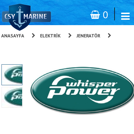
0
ANASAYFA
»
ELEKTRIK
»
JENERATÖR
»
Whisper
Power Yedek Parça