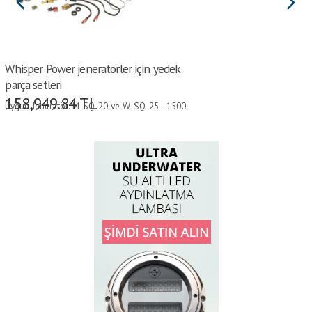
Whisper Power jeneratörler için yedek
parça setleri
158,949.84
TL
Uygun Jeneratör: M-SQ 20 ve W-SQ 25 - 1500
RPM • Model: B •