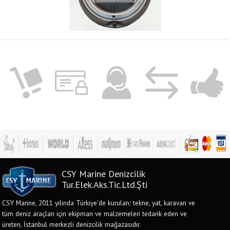
CSY Marine Denizcilik
Tur.Elek.Aks.Tic.Ltd.Şti
CSY Marine, 2011 yılında Türkiye'de kurulan; tekne, yat, karavan ve
tüm deniz araçları için ekipman ve malzemeleri tedarik eden ve
üreten, İstanbul merkezli denizcilik mağazasıdır.