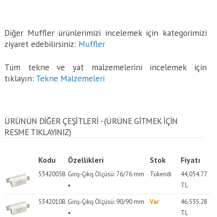
Diğer Muffler ürünlerimizi incelemek için kategorimizi
ziyaret edebilirsiniz:
Muffler
Tüm tekne ve yat malzemelerini incelemek için
tıklayın:
Tekne Malzemeleri
ÜRÜNÜN DİĞER ÇEŞİTLERİ - (ÜRÜNE GITMEK IÇIN
RESME TIKLAYINIZ)
Kodu
Özellikleri
Stok
Fiyatı
5342005B
Giriş-Çıkış Ölçüsü: 76/76 mm
Tükendi
44,054.77
•
TL
5342010B
Giriş-Çıkış Ölçüsü: 90/90 mm
Var
46,535.28
•
TL