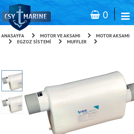
0
ANASAYFA
»
MOTOR VE AKSAMI
»
MOTOR AKSAMI
»
EGZOZ SISTEMI
»
MUFFLER
»
Yatay
Susturucu, Üstten Giriş Yandan Çıkış Modeli