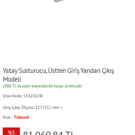
Yatay Susturucu, Üstten Giriş Yandan Çıkış
Modeli
2000 TL ve üzeri alışverişlerde kargo ücretsizdir.
Ürün Kodu: 5342022B
Giriş-Çıkış Ölçüsü: 127/152 mm •
Stok :
Tükendi
81,069.84
TL
%5