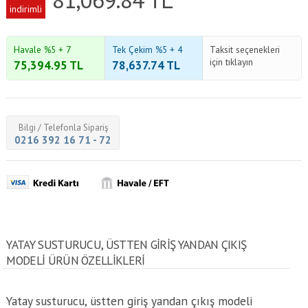
indirimli
Havale %5 + 7
Tek Çekim %5 + 4
Taksit seçenekleri
için tıklayın
75,394.95
TL
78,637.74
TL
Bilgi / Telefonla Sipariş
0216 392 16 71 - 72
YATAY SUSTURUCU, ÜSTTEN GIRIŞ YANDAN ÇIKIŞ
MODELI ÜRÜN ÖZELLİKLERİ
Yatay susturucu, üstten giriş yandan çıkış modeli