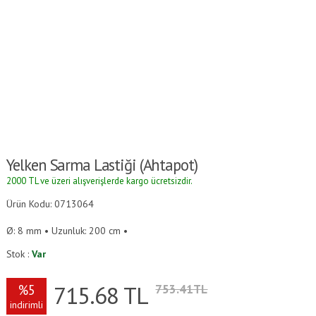
Yelken Sarma Lastiği (ahtapot)
2000 TL ve üzeri alışverişlerde kargo ücretsizdir.
Ürün Kodu: 0713064
Ø: 8 mm • Uzunluk: 200 cm •
Stok :
Var
715.68
TL
%5
753.41TL
indirimli