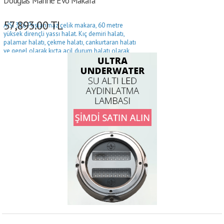
Douglas Marine Evo Makara
57,893.00
TL
AISI 316 Paslanmaz çelik makara, 60 metre
yüksek dirençli yassı halat. Kıç demiri halatı,
palamar halatı, çekme halatı, cankurtaran halatı
ve genel olarak kıçta acil durum halatı olarak
kullanılabilir.
Kopma yükü 2600 kg
Ø452x44 mm ebat
Ø 20/25 mm borulara sabitleme