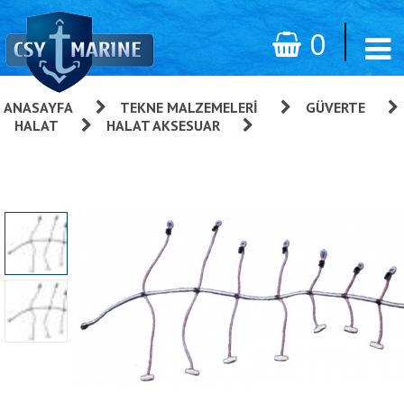
0
ANASAYFA
»
TEKNE MALZEMELERI
»
GÜVERTE
»
HALAT
»
HALAT AKSESUAR
»
Yelken Sarma Lastiği
(ahtapot)