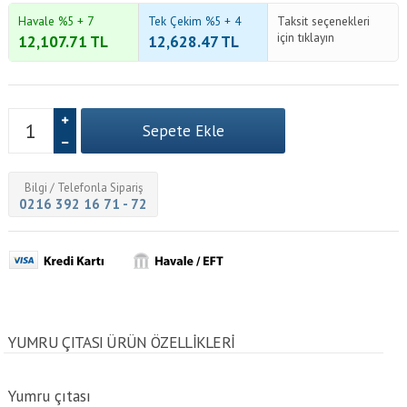
Havale %5 + 7
Tek Çekim %5 + 4
Taksit seçenekleri
için tıklayın
12,107.71
TL
12,628.47
TL
Bilgi / Telefonla Sipariş
0216 392 16 71 - 72
YUMRU ÇITASI ÜRÜN ÖZELLİKLERİ
Yumru çıtası