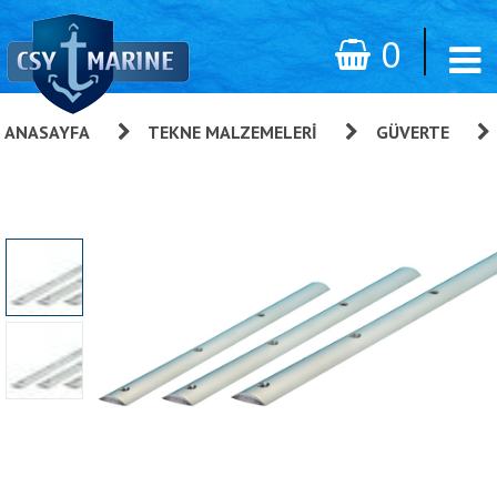
0
ANASAYFA
»
TEKNE MALZEMELERI
»
GÜVERTE
»
Yumru Çıtası