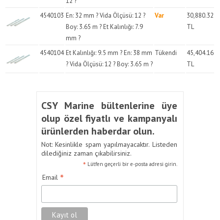
12 ?
4540103
En: 32 mm ? Vida Ölçüsü: 12 ?
Var
30,880.32
Boy: 3.65 m ? Et Kalınlığı: 7.9
TL
mm ?
4540104
Et Kalınlığı: 9.5 mm ? En: 38 mm
Tükendi
45,404.16
? Vida Ölçüsü: 12 ? Boy: 3.65 m ?
TL
CSY Marine bültenlerine üye
olup özel fiyatlı ve kampanyalı
ürünlerden haberdar olun.
Not: Kesinlikle spam yapılmayacaktır. Listeden
dilediğiniz zaman çıkabilirsiniz.
*
Lütfen geçerli bir e-posta adresi girin.
*
Email