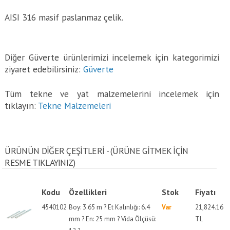
AISI 316 masif paslanmaz çelik.
Diğer Güverte ürünlerimizi incelemek için kategorimizi
ziyaret edebilirsiniz:
Güverte
Tüm tekne ve yat malzemelerini incelemek için
tıklayın:
Tekne Malzemeleri
ÜRÜNÜN DİĞER ÇEŞİTLERİ - (ÜRÜNE GITMEK IÇIN
RESME TIKLAYINIZ)
Kodu
Özellikleri
Stok
Fiyatı
4540102
Boy: 3.65 m ? Et Kalınlığı: 6.4
Var
21,824.16
mm ? En: 25 mm ? Vida Ölçüsü:
TL