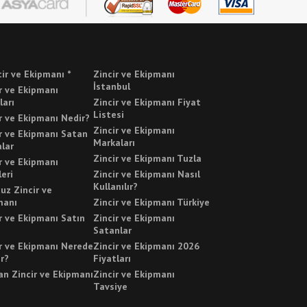
cir ve Ekipmanı *
Zincir ve Ekipmanı
İstanbul
r ve Ekipmanı
ları
Zincir ve Ekipmanı Fiyat
Listesi
r ve Ekipmanı Nedir?
Zincir ve Ekipmanı
r ve Ekipmanı Satan
Markaları
lar
Zincir ve Ekipmanı Tuzla
r ve Ekipmanı
leri
Zincir ve Ekipmanı Nasıl
Kullanılır?
uz Zincir ve
manı
Zincir ve Ekipmanı Türkiye
r ve Ekipmanı Satın
Zincir ve Ekipmanı
Satanlar
r ve Ekipmanı Nerede
Zincir ve Ekipmanı 2026
ır?
Fiyatları
n Zincir ve Ekipmanı
Zincir ve Ekipmanı
Tavsiye