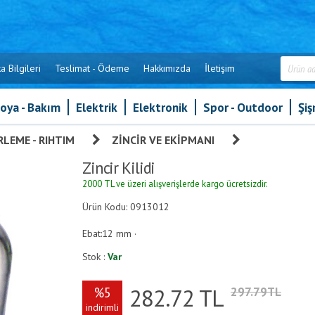
a Bilgileri
Teslimat - Ödeme
Hakkımızda
İletişim
oya - Bakım
Elektrik
Elektronik
Spor - Outdoor
Şi
LEME - RIHTIM
»
ZINCIR VE EKIPMANI
»
Zincir Kilidi
Zincir Kilidi
2000 TL ve üzeri alışverişlerde kargo ücretsizdir.
Ürün Kodu: 0913012
Ebat:12 mm ·
Stok :
Var
282.72
TL
%5
297.79TL
indirimli