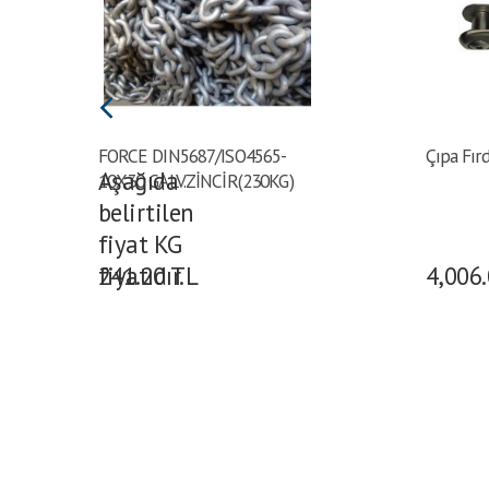
FORCE DIN5687/ISO4565-
Çıpa Fı
Aşağıda
10X30 GALV.ZİNCİR(230KG)
belirtilen
fiyat KG
fiyatıdır.
241.20
TL
4,006