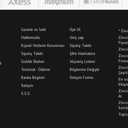
Garanti ve İade
Üye Ol
* Zin
Hakkımızda
Giriş yap
Zinci
Fiyat
Kişisel Verilerin Korunması
Sipariş Takibi
Zinci
Sipariş Takibi
Şifre Hatırlatma
Zinci
Firma
Gizlilik İlkeleri
Alışveriş Listem
ş
Zinci
Teslimat - Ödeme
Bilgilerimi Değiştir
Çeşit
Banka Bilgileri
İletişim Formu
En uc
Ekip
İletişim
Zinci
S.S.S.
Al
Zinci
Satıl
Topta