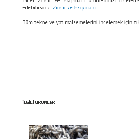
Diğer Zincir ve Ekipmanı ürünlerimizi inceleme
edebilirsiniz:
Zincir ve Ekipmanı
Tüm tekne ve yat malzemelerini incelemek için tı
İLGILI ÜRÜNLER