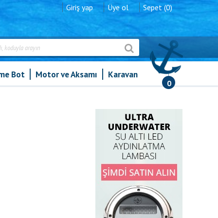
Giriş yap
Üye ol
Sepet (0)
şme Bot
Motor ve Aksamı
Karavan
0