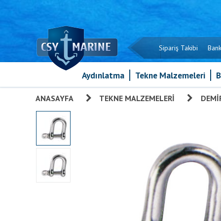
Sipariş Takibi
Bank
Aydınlatma
Tekne Malzemeleri
B
ANASAYFA
»
TEKNE MALZEMELERI
»
DEMIR