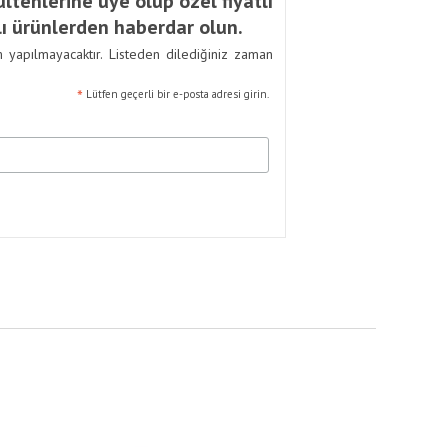
ltenlerine üye olup özel fiyatlı
ı ürünlerden haberdar olun.
m yapılmayacaktır. Listeden dilediğiniz zaman
*
Lütfen geçerli bir e-posta adresi girin.