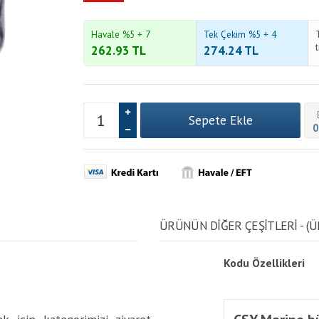
Havale %5 + 7
Tek Çekim %5 + 4
262.93
TL
274.24
TL
0
ÜRÜNÜN DİĞER ÇEŞİTLERİ - (Ü
Kodu
Özellikleri