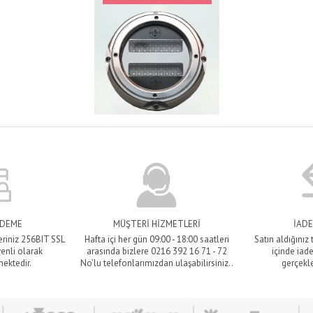
ÖDEME
MÜŞTERİ HİZMETLERİ
İADE
eriniz 256BIT SSL
Hafta içi her gün 09:00 - 18:00 saatleri
Satın aldığınız
venli olarak
arasında bizlere 0216 392 16 71 - 72
içinde iade
mektedir.
No’lu telefonlarımızdan ulaşabilirsiniz..
gerçekle