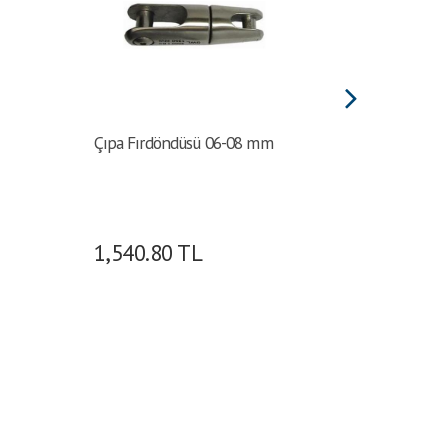
Çıpa Fırdöndüsü 06-08 mm
Osculati 
galvanizl
Ø (mm):14
Yükü (kg)
(kg):1000
1,540.80
TL
1,515
(mm):41 |