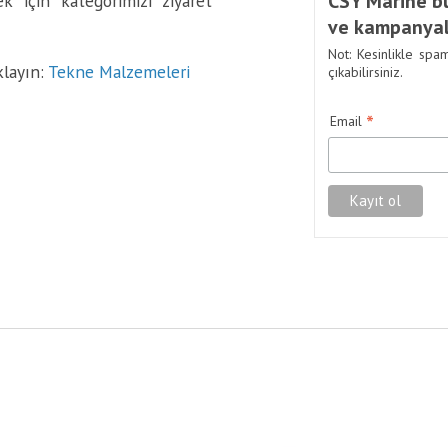
CSY Marine bü
k için kategorimizi ziyaret
ve kampanyal
Not: Kesinlikle spa
klayın:
Tekne Malzemeleri
çıkabilirsiniz.
*
Email