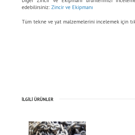
Diğer Zincir ve Ekipmanı ürünlerimizi inceleme
edebilirsiniz:
Zincir ve Ekipmanı
Tüm tekne ve yat malzemelerini incelemek için tı
İLGILI ÜRÜNLER