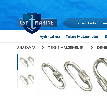
Sipariş Takibi
Bank
Aydınlatma
Tekne Malzemeleri
B
ANASAYFA
»
TEKNE MALZEMELERI
»
DEMIR