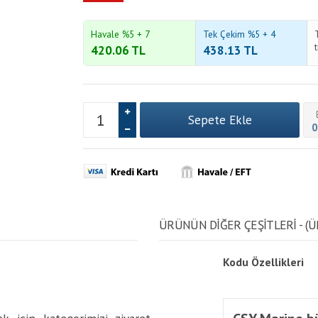
Havale %5 + 7
Tek Çekim %5 + 4
420.06
TL
438.13
TL
0
ÜRÜNÜN DİĞER ÇEŞİTLERİ - (Ü
Kodu
Özellikleri