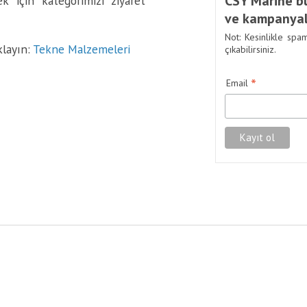
CSY Marine bü
k için kategorimizi ziyaret
ve kampanyal
Not: Kesinlikle spa
klayın:
Tekne Malzemeleri
çıkabilirsiniz.
*
Email