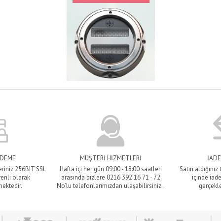
ÖDEME
MÜŞTERİ HİZMETLERİ
İADE
eriniz 256BIT SSL
Hafta içi her gün 09:00 - 18:00 saatleri
Satın aldığınız
venli olarak
arasında bizlere 0216 392 16 71 - 72
içinde iade
mektedir.
No’lu telefonlarımızdan ulaşabilirsiniz..
gerçekle