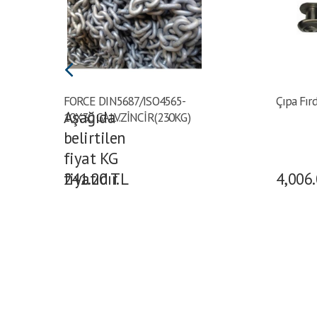
FORCE DIN5687/ISO4565-
Çıpa Fı
Aşağıda
10X30 GALV.ZİNCİR(230KG)
belirtilen
fiyat KG
fiyatıdır.
241.20
TL
4,006