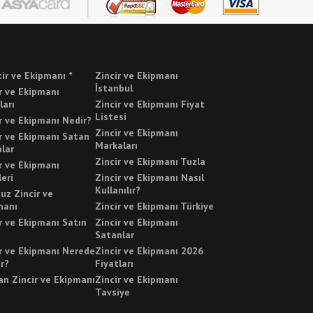
cir ve Ekipmanı *
Zincir ve Ekipmanı
İstanbul
r ve Ekipmanı
ları
Zincir ve Ekipmanı Fiyat
Listesi
r ve Ekipmanı Nedir?
Zincir ve Ekipmanı
r ve Ekipmanı Satan
Markaları
lar
Zincir ve Ekipmanı Tuzla
r ve Ekipmanı
leri
Zincir ve Ekipmanı Nasıl
Kullanılır?
uz Zincir ve
manı
Zincir ve Ekipmanı Türkiye
r ve Ekipmanı Satın
Zincir ve Ekipmanı
Satanlar
r ve Ekipmanı Nerede
Zincir ve Ekipmanı 2026
ır?
Fiyatları
n Zincir ve Ekipmanı
Zincir ve Ekipmanı
Tavsiye