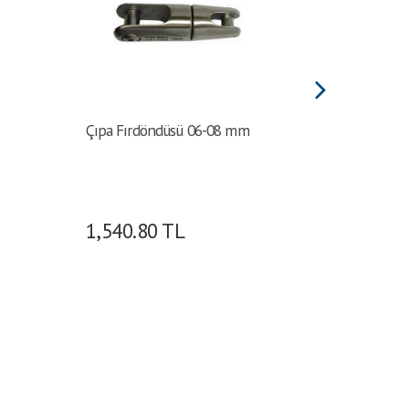
Çıpa Fırdöndüsü 06-08 mm
Osculati 
galvanizl
Ø (mm):14
Yükü (kg)
(kg):1000
1,540.80
TL
1,515
(mm):41 |