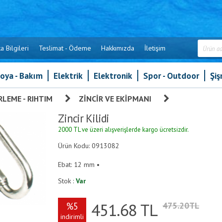
a Bilgileri
Teslimat - Ödeme
Hakkımızda
İletişim
oya - Bakım
Elektrik
Elektronik
Spor - Outdoor
Şi
LEME - RIHTIM
»
ZINCIR VE EKIPMANI
»
Zincir Kilidi
Zincir Kilidi
2000 TL ve üzeri alışverişlerde kargo ücretsizdir.
Ürün Kodu: 0913082
Ebat: 12 mm •
Stok :
Var
451.68
TL
%5
475.20TL
indirimli