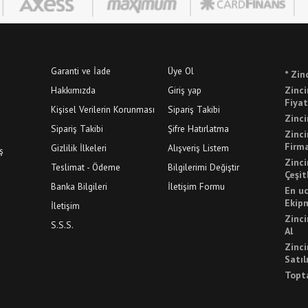
Garanti ve İade
Üye Ol
* Zin
Hakkımızda
Giriş yap
Zinci
Fiyat
Kişisel Verilerin Korunması
Sipariş Takibi
Zinci
Sipariş Takibi
Şifre Hatırlatma
Zinci
Firma
Gizlilik İlkeleri
Alışveriş Listem
ş
Zinci
Teslimat - Ödeme
Bilgilerimi Değiştir
Çeşit
Banka Bilgileri
İletişim Formu
En uc
Ekip
İletişim
Zinci
S.S.S.
Al
Zinci
Satıl
Topta