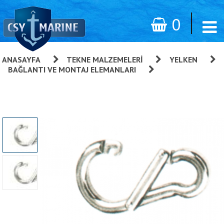
0
ANASAYFA
»
TEKNE MALZEMELERI
»
YELKEN
»
BAĞLANTI VE MONTAJ ELEMANLARI
»
Asimetrik Açılan
Kanca Kilit