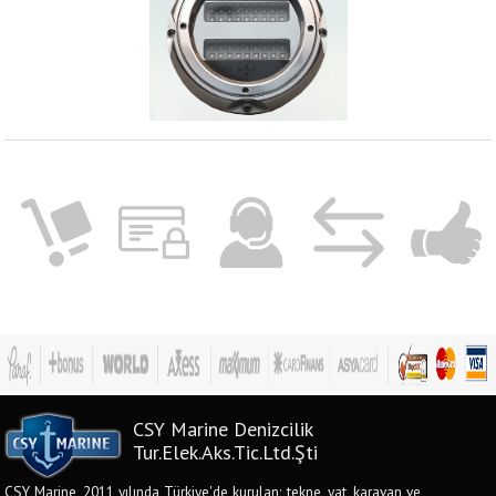
CSY Marine Denizcilik
Tur.Elek.Aks.Tic.Ltd.Şti
CSY Marine, 2011 yılında Türkiye'de kurulan; tekne, yat, karavan ve