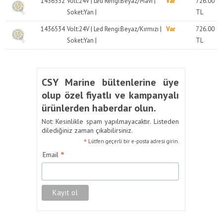
1436532
Volt:24V | Led Rengi:Beyaz/Mavi |
Var
726.00
Soket:Yan |
TL
1436534
Volt:24V | Led Rengi:Beyaz/Kırmızı |
Var
726.00
Soket:Yan |
TL
CSY Marine bültenlerine üye
olup özel fiyatlı ve kampanyalı
ürünlerden haberdar olun.
Not: Kesinlikle spam yapılmayacaktır. Listeden
dilediğiniz zaman çıkabilirsiniz.
*
Lütfen geçerli bir e-posta adresi girin.
*
Email