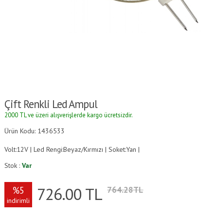
Çift Renkli Led Ampul
2000 TL ve üzeri alışverişlerde kargo ücretsizdir.
Ürün Kodu: 1436533
Volt:12V | Led Rengi:Beyaz/Kırmızı | Soket:Yan |
Stok :
Var
726.00
TL
%5
764.28TL
indirimli