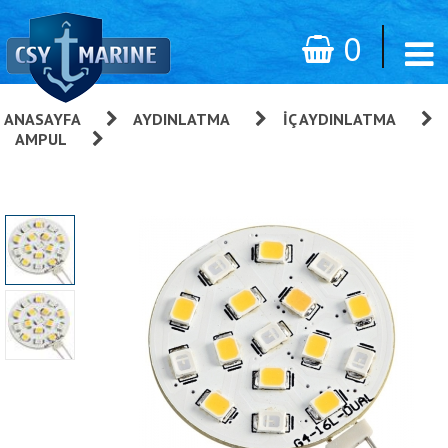
0
ANASAYFA
»
AYDINLATMA
»
İÇ AYDINLATMA
»
AMPUL
»
Çift Renkli Led Ampul