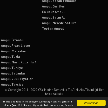
Ampul Satan Firmalar
Ampul Çeşitleri
En ucuz Ampul
Ampul Satın Al
Ampul Nerede Satılır?
Toptan Ampul
Ampul İstanbul
Ampul Fiyat Listesi
Ampul Markaları
Ampul Tuzla
Ampul Nasıl Kullanılır?
Ampul Türkiye
Ampul Satanlar
Ampul 2026 Fiyatları
Ampul Tavsiye
© Copyright 2011 - 2022 CSY Marine Denizcilik Tur.Elek.Aks.Tic.Ltd.Şti. Her
hakkı saklıdır.
Bu sitede yer alan tüm yazılı ve görsel içeriklerin izinsiz kullanımı ve paylaşımı
Bu site size daha iyi bir deneyim sunmak için tarayıcı çerezlerini
kesinlikle yasaktır. İzinsiz kullanımda tüm yasal sorumluluğu kabul etmiş
Onaylıyorum
kullanır. Çerez Politikamızı, Kişisel Verilerin Koruması sayfamızda
sayılırsınız.