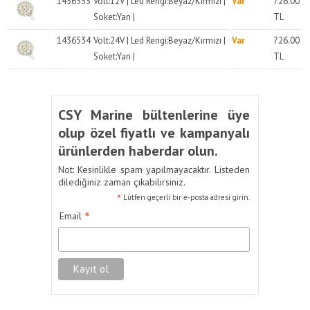
1436533
Volt:12V | Led Rengi:Beyaz/Kırmızı |
Var
726.00
Soket:Yan |
TL
1436534
Volt:24V | Led Rengi:Beyaz/Kırmızı |
Var
726.00
Soket:Yan |
TL
CSY Marine bültenlerine üye
olup özel fiyatlı ve kampanyalı
ürünlerden haberdar olun.
Not: Kesinlikle spam yapılmayacaktır. Listeden
dilediğiniz zaman çıkabilirsiniz.
*
Lütfen geçerli bir e-posta adresi girin.
*
Email