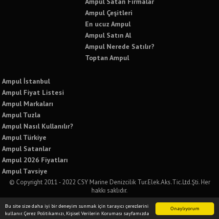
Ampul Satan Firmalar
Ampul Çeşitleri
En ucuz Ampul
Ampul Satın Al
Ampul Nerede Satılır?
Toptan Ampul
Ampul İstanbul
Ampul Fiyat Listesi
Ampul Markaları
Ampul Tuzla
Ampul Nasıl Kullanılır?
Ampul Türkiye
Ampul Satanlar
Ampul 2026 Fiyatları
Ampul Tavsiye
© Copyright 2011 - 2022 CSY Marine Denizcilik Tur.Elek.Aks.Tic.Ltd.Şti. Her
hakkı saklıdır.
Bu sitede yer alan tüm yazılı ve görsel içeriklerin izinsiz kullanımı ve paylaşımı
Bu site size daha iyi bir deneyim sunmak için tarayıcı çerezlerini
kesinlikle yasaktır. İzinsiz kullanımda tüm yasal sorumluluğu kabul etmiş
Onaylıyorum
kullanır. Çerez Politikamızı, Kişisel Verilerin Koruması sayfamızda
sayılırsınız.