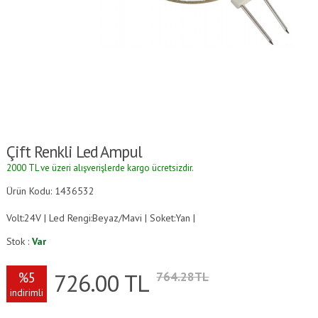
Çift Renkli Led Ampul
2000 TL ve üzeri alışverişlerde kargo ücretsizdir.
Ürün Kodu: 1436532
Volt:24V | Led Rengi:Beyaz/Mavi | Soket:Yan |
Stok :
Var
726.00
TL
%5
764.28TL
indirimli