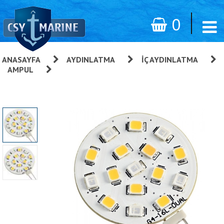
0
ANASAYFA
»
AYDINLATMA
»
İÇ AYDINLATMA
»
AMPUL
»
Çift Renkli Led Ampul