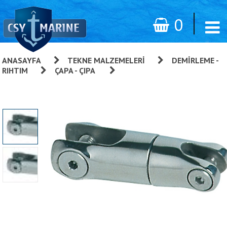
0
ANASAYFA
»
TEKNE MALZEMELERI
»
DEMIRLEME -
RIHTIM
»
ÇAPA - ÇIPA
»
Çıpa Konnektörü