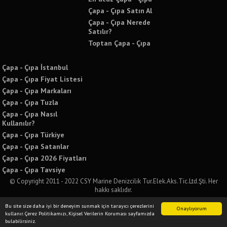
Çapa - Çıpa Satın Al
Çapa - Çıpa Nerede
Satılır?
Toptan Çapa - Çıpa
Çapa - Çıpa İstanbul
Çapa - Çıpa Fiyat Listesi
Çapa - Çıpa Markaları
Çapa - Çıpa Tuzla
Çapa - Çıpa Nasıl
Kullanılır?
Çapa - Çıpa Türkiye
Çapa - Çıpa Satanlar
Çapa - Çıpa 2026 Fiyatları
Çapa - Çıpa Tavsiye
© Copyright 2011 - 2022 CSY Marine Denizcilik Tur.Elek.Aks.Tic.Ltd.Şti. Her
hakkı saklıdır.
Bu sitede yer alan tüm yazılı ve görsel içeriklerin izinsiz kullanımı ve paylaşımı
Bu site size daha iyi bir deneyim sunmak için tarayıcı çerezlerini
kesinlikle yasaktır. İzinsiz kullanımda tüm yasal sorumluluğu kabul etmiş
Onaylıyorum
kullanır. Çerez Politikamızı, Kişisel Verilerin Koruması sayfamızda
sayılırsınız.
bulabilirsiniz.