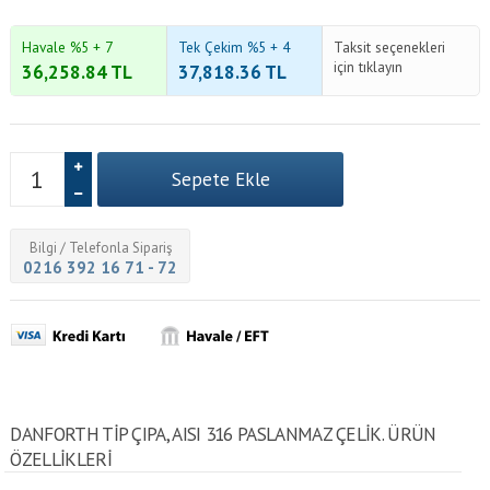
Havale %5 + 7
Tek Çekim %5 + 4
Taksit seçenekleri
için tıklayın
36,258.84
TL
37,818.36
TL
Bilgi / Telefonla Sipariş
0216 392 16 71 - 72
DANFORTH TIP ÇIPA, AISI 316 PASLANMAZ ÇELIK. ÜRÜN
ÖZELLİKLERİ