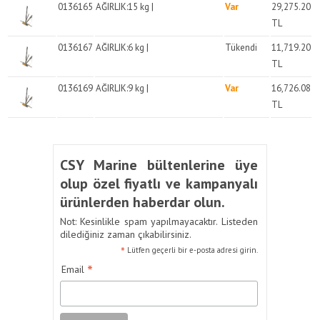
0136165
AĞIRLIK:15 kg |
Var
29,275.20
TL
0136167
AĞIRLIK:6 kg |
Tükendi
11,719.20
TL
0136169
AĞIRLIK:9 kg |
Var
16,726.08
TL
CSY Marine bültenlerine üye
olup özel fiyatlı ve kampanyalı
ürünlerden haberdar olun.
Not: Kesinlikle spam yapılmayacaktır. Listeden
dilediğiniz zaman çıkabilirsiniz.
*
Lütfen geçerli bir e-posta adresi girin.
*
Email