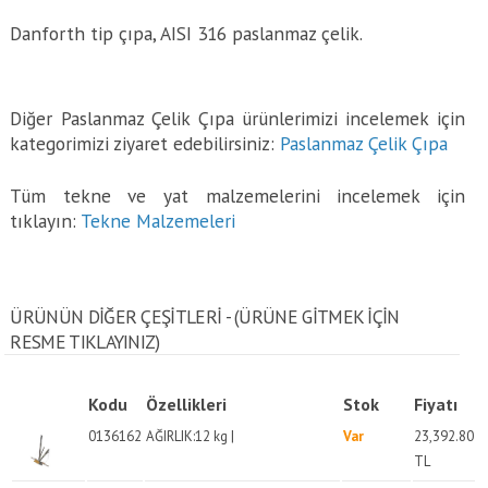
Danforth tip çıpa, AISI 316 paslanmaz çelik.
Diğer Paslanmaz Çelik Çıpa ürünlerimizi incelemek için
kategorimizi ziyaret edebilirsiniz:
Paslanmaz Çelik Çıpa
Tüm tekne ve yat malzemelerini incelemek için
tıklayın:
Tekne Malzemeleri
ÜRÜNÜN DİĞER ÇEŞİTLERİ - (ÜRÜNE GITMEK IÇIN
RESME TIKLAYINIZ)
Kodu
Özellikleri
Stok
Fiyatı
0136162
AĞIRLIK:12 kg |
Var
23,392.80
TL