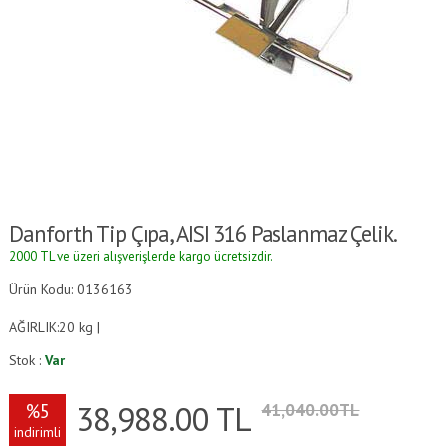
Danforth Tip Çıpa, AISI 316 Paslanmaz Çelik.
2000 TL ve üzeri alışverişlerde kargo ücretsizdir.
Ürün Kodu: 0136163
AĞIRLIK:20 kg |
Stok :
Var
38,988.00
TL
%5
41,040.00TL
indirimli