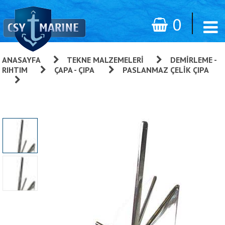
0
ANASAYFA
»
TEKNE MALZEMELERI
»
DEMIRLEME -
RIHTIM
»
ÇAPA - ÇIPA
»
PASLANMAZ ÇELIK ÇIPA
»
Danforth Tip Çıpa, AISI 316 Paslanmaz Çelik.