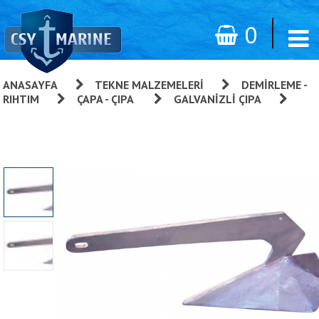
0
ANASAYFA
»
TEKNE MALZEMELERI
»
DEMIRLEME -
RIHTIM
»
ÇAPA - ÇIPA
»
GALVANIZLI ÇIPA
»
Delta Tip Çıpa