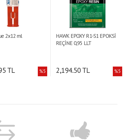
ue 2x12 ml
HAWK EPOXY R1-S1 EPOKSİ
REÇİNE 0,95 LLT
95 TL
2,194.50 TL
%5
%5