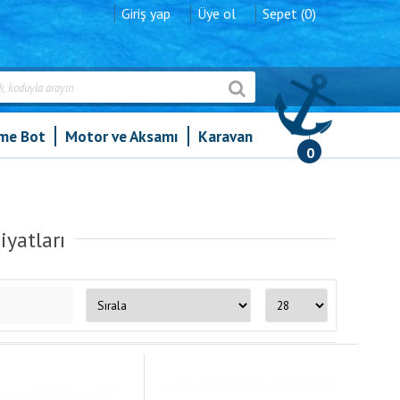
Giriş yap
Üye ol
Sepet (0)
şme Bot
Motor ve Aksamı
Karavan
0
iyatları