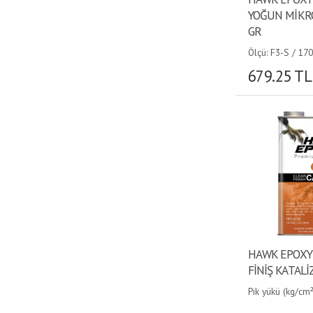
için sizi İstanbul / Tuzla'daki
mağazamıza bekliyoruz. Detaylı
YOĞUN MİKRO
iletişim bilgisi ve harita için iletişim
GR
sayfamızı ziyaret ediniz.
Tekne Malzemeleri
Ölçü: F3-S / 170
Yat Malzemeleri
679.25 TL
Zehirli Boya
Epoksi Reçine
Usturmaça
Karavan Malzemeleri
Ahşap Kompozit Panel
Can Salı
Can Simidi
Konvertör
Marin Akü
Marin Hoparlör
Marin Korna
Portatif Buzdolabı
Portatif Tuvalet
Tekne ve Karavan Ocak
Tekne / Yat Çapası
HAWK EPOXY 
Ultra Çapa
Tekne Mutfak Malzemeleri
FİNİŞ KATALİ
Şişme Bot
Balık Bulucu
Pik yükü (kg/cm²)
uzama (%): 3.3 •