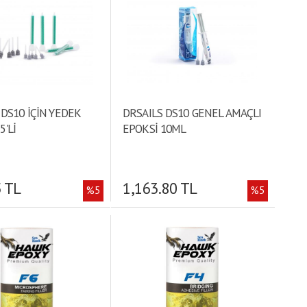
 DS10 İÇİN YEDEK
DRSAILS DS10 GENEL AMAÇLI
5'Lİ
EPOKSİ 10ML
5 TL
1,163.80 TL
%5
%5