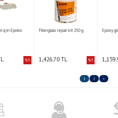
 mik. kalınlıkta
saat • Ağırlık: 4.16
 (kg/cm²): 545.54 •
daki uzama: 5.2
ri için Epoksi
Fiberglass repair kit 250 g
Epoxy gl
TL
1,426.70 TL
1,159.
%5
%5
1
2
»