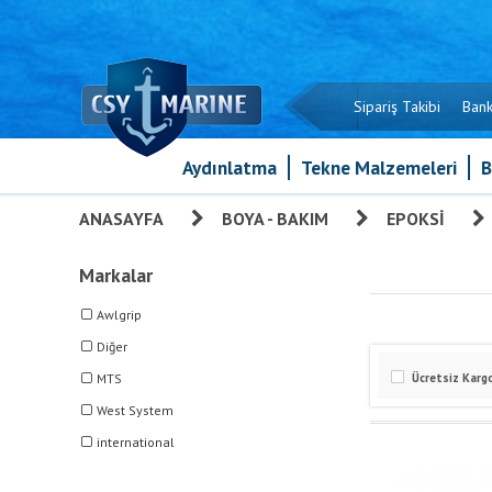
Sipariş Takibi
Bank
Aydınlatma
Tekne Malzemeleri
B
ANASAYFA
»
BOYA - BAKIM
»
EPOKSI
Markalar
Awlgrip
Diğer
MTS
Ücretsiz Karg
West System
international