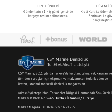
HIZLI GÖNDERİ
GÜVENLİ 
Gönderileriniz 1-4 iş günü içerisinde
Kredi Kartı ile ödemel
kargoya teslim edilmektedir.
Sertifikası ile gü
gerçekleştiril
CSY Marine Denizcilik
Tur.Elek.Aks.Tic.Ltd.Şti
CSY Marine, 2011 yılında Türkiye'de kurulan; tekne, yat, karavan ve
tüm deniz araçları için ekipman ve malzemeleri tedarik eden ve
üreten, İstanbul merkezli denizcilik mağazasıdır.
Adres: Aydıntepe Mah. Tersaneler Bölgesi, Harmandalı Sok. Özek İ
Merkezi, B Blok, No:3-4-5,
Tuzla / İstanbul / Türkiye
Merkez Mağaza Tel: 0216 392 16 71 - 72