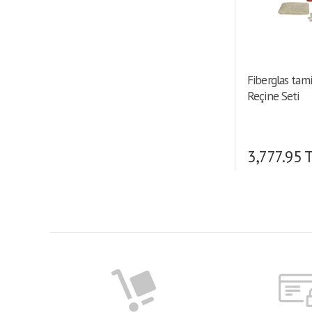
de): 65-75 KU • 6
kürlenme: 20-24 
kg • Pik gerilme
Kırılma noktasın
Fiberglas tami
Reçine Seti
3,777.95 