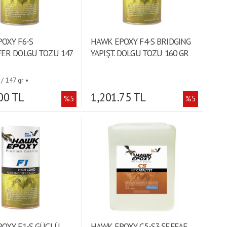
OXY F6-S
HAWK EPOXY F4-S BRIDGING
ER DOLGU TOZU 147
YAPIŞT. DOLGU TOZU 160 GR
 / 147 gr •
00 TL
1,201.75 TL
%5
%5
OXY F1-S GÜÇLÜ
HAWK EPOXY C5-S3 ŞEFFAF