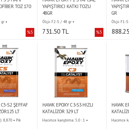
FİBER TOZ 170
YAPIŞTIRICI KATKI TOZU
YAPIŞTI
48GR
GR
 gr •
Ölçü: F2-S / 48 gr •
Ölçü: F1-S
731.50 TL
888.2
%5
%5
C5-S2 ŞEFFAF
HAWK EPOXY C3-S3 HIZLI
HAWK EP
ZÖR125 LT
KATALİZÖR 329 LT
KATALİZ
: 8,870 • Pik
Hacimce karıştırma: 5.0 : 1 •
Hacimce kar
 Ölçü: C5-S2 / 1,25
Çalışma süresi (25°C de): 9-12 dak
Çalışma sü