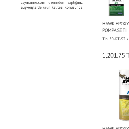
csymarine.com üzerinden yaptığınız
alışverişlerde ürün kalitesi konusunda
kesinlikle şüpheniz olmasın.
Denizcilik sektöründe güvenli
HAWK EPOXY 
alışverişin tek adresi olan
csymarine.com ev konforunu
POMPA SETİ
teknenize getirmekle kalmayıp tüm
tekne malzemelerini güvenilir kargo
Tip: 30-KT-S3 •
şirketleri ile kapınıza kadar teslim
etmektedir. Ayrıca satın aldığınız
Epoksi Reçine ürünleri çeşitli
1,201.75 
testlerden geçirilmeke ve tarafınıza
çalışır - sağlam vaziyette teslim
edilmektedir.
csymarine.com üzerinden temin
edeceğiniz ürünlerin tümü ithalatçı
firma garantili olup tekne ve yat için
özel olarak üretilen
Epoksi
ürünlerini
güvenle kullanabilirsiniz. Müşteri
memnuniyeti ilkesi ile hareket eden
csymarine.com satın aldığınız ürünü
siz yorulmadan sadece bir tıkla
ayağınıza kadar getiriyor.
Tüm Epoksi Reçine ürünlerini
yakından görüp inceleyebilmeniz
HAWK EPOXY 