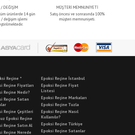
 / DEĞİŞİM
MÜŞTERİ MEMNUNİYETİ
 tüm ürünlerde 14 gün
Satış öncesi ve sonrasında 100%
 / değişim işlemi
müşteri memnuniyeti.
ştirilmektedir.
ksi Reçine *
Epoksi Reçine İstanbul
i Reçine Fiyatları
Epoksi Reçine Fiyat
Listesi
i Reçine Nedir?
Epoksi Reçine Markaları
si Reçine Satan
lar
Epoksi Reçine Tuzla
i Reçine Çeşitleri
Epoksi Reçine Nasıl
Kullanılır?
uz Epoksi Reçine
Epoksi Reçine Türkiye
i Reçine Satın Al
Epoksi Reçine Satanlar
si Reçine Nerede