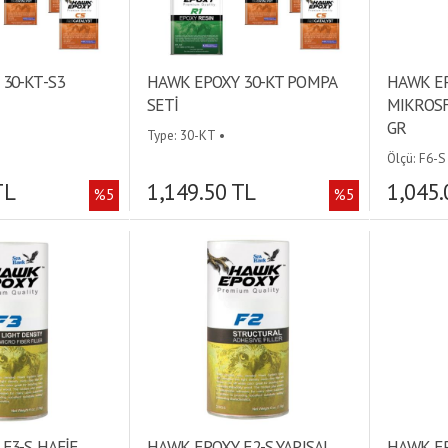
30-KT-S3
HAWK EPOXY 30-KT POMPA
HAWK EP
SETİ
MIKROSF
GR
Type: 30-KT •
Ölçü: F6-S
TL
1,149.50 TL
1,045.
%5
%5
F3-S HAFİF
HAWK EPOXY F2-S YAPISAL
HAWK EP