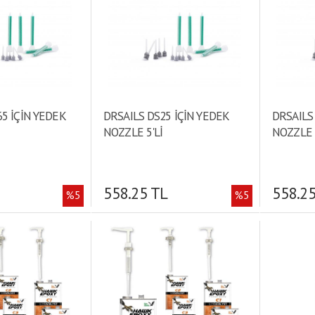
5 İÇİN YEDEK
DRSAILS DS25 İÇİN YEDEK
DRSAILS
NOZZLE 5'Lİ
NOZZLE 
558.25 TL
558.2
%5
%5