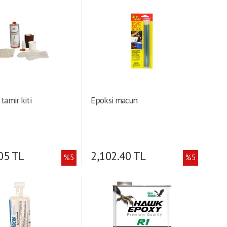
. Uygulama sıcaklığı: 21°C
karıştırma: 3.0 : 1 • Çalışma süresi
(kg/cm²): 7.24 • Pik
(25°C de): 40-50 dak • 6 mik.
 3.3 • Ölçü: C1-S3 / 5,48
kalınlıkta full kürlenme: 4-9 gün •
izite (25°C de): 65-75 KU
Sertlik derecesi: 82 • Pik uzama
lınlıkta kürlenme: 20-24
(cm): 0.025 • Ağırlıkça karıştırma:
lık  Galon: 4.16 kg • Pik
3.6 : 1 • 6 mik. kalınlıkta dokunma
g/cm²): 545.54 • Kırılma
kuruluğuna ulaşma: 3-4 saat • Min.
ki uzama: 5.
Uygulama sıcaklığı: 21°
 tamir kiti
Epoksi macun
05 TL
2,102.40 TL
%5
%5