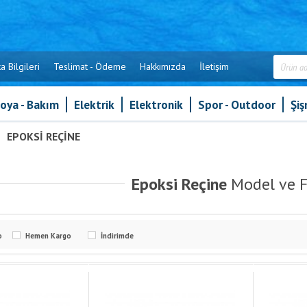
a Bilgileri
Teslimat - Ödeme
Hakkımızda
İletişim
oya - Bakım
Elektrik
Elektronik
Spor - Outdoor
Şi
»
EPOKSI REÇINE
Epoksi Reçine
Model ve F
o
Hemen Kargo
İndirimde