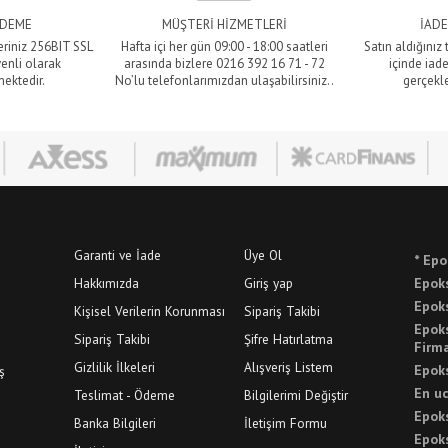
ÖDEME
MÜŞTERİ HİZMETLERİ
İADE
eriniz 256BIT SSL
Hafta içi her gün 09:00 - 18:00 saatleri
Satın aldığınız
venli olarak
arasında bizlere 0216 392 16 71 - 72
içinde iade
mektedir.
No’lu telefonlarımızdan ulaşabilirsiniz..
gerçekle
Garanti ve İade
Üye Ol
* Epo
Hakkımızda
Giriş yap
Epoks
Epoks
Kişisel Verilerin Korunması
Sipariş Takibi
Epok
Sipariş Takibi
Şifre Hatırlatma
Firma
Gizlilik İlkeleri
Alışveriş Listem
Epoks
ş
En uc
Teslimat - Ödeme
Bilgilerimi Değiştir
Epoks
Banka Bilgileri
İletişim Formu
Epok