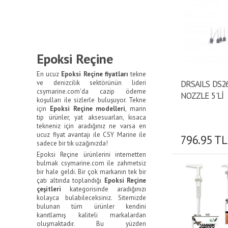
Epoksi Reçine
En ucuz
Epoksi Reçine fiyatları
tekne
DRSAILS DS26
ve denizcilik sektörünün lideri
csymarine.com'da cazip ödeme
NOZZLE 5'Lİ
koşulları ile sizlerle buluşuyor. Tekne
için
Epoksi Reçine modelleri
, marin
tip ürünler, yat aksesuarları, kısaca
tekneniz için aradığınız ne varsa en
ucuz fiyat avantajı ile CSY Marine ile
796.95 TL
sadece bir tık uzağınızda!
Epoksi Reçine ürünlerini internetten
bulmak csymarine.com ile zahmetsiz
bir hale geldi. Bir çok markanın tek bir
çatı altında toplandığı
Epoksi Reçine
çeşitleri
kategorisinde aradığınızı
kolayca bulabileceksiniz. Sitemizde
bulunan tüm ürünler kendini
kanıtlamış kaliteli markalardan
oluşmaktadır. Bu yüzden