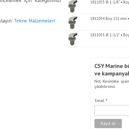
 incelemek için kategorimizi
1811053
Ø: 1-1/8“ • Bo
1811054
Boy: 111 mm • 
klayın:
Tekne Malzemeleri
1811055
Ø: 1-1/2“ • Bo
CSY Marine bü
ve kampanyal
Not: Kesinlikle spa
çıkabilirsiniz.
*
Email