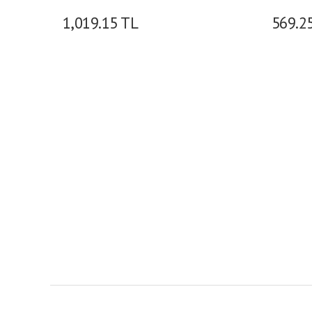
1,019.15
TL
569.2