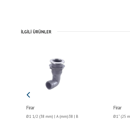
İLGILI ÜRÜNLER
Firar
Firar
Ø:1 1/2 (38 mm) | A (mm):38 | B
Ø:1“ (25 m
(mm):28 | 
(mm):28 | C (mm):70 | D (mm):70 | E
(mm):94 |
(mm):115 |