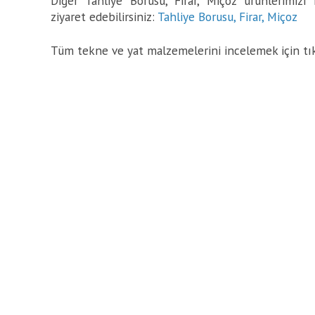
Diğer Tahliye Borusu, Firar, Miçoz ürünlerimizi
ziyaret edebilirsiniz:
Tahliye Borusu, Firar, Miçoz
Tüm tekne ve yat malzemelerini incelemek için tı