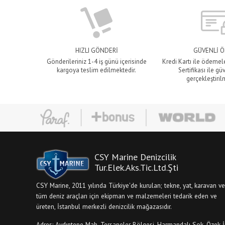
HIZLI GÖNDERİ
GÜVENLİ 
Gönderileriniz 1-4 iş günü içerisinde
Kredi Kartı ile ödemel
kargoya teslim edilmektedir.
Sertifikası ile gü
gerçekleştiril
CSY Marine Denizcilik
Tur.Elek.Aks.Tic.Ltd.Şti
CSY Marine, 2011 yılında Türkiye'de kurulan; tekne, yat, karavan ve
tüm deniz araçları için ekipman ve malzemeleri tedarik eden ve
üreten, İstanbul merkezli denizcilik mağazasıdır.
Adres: Aydıntepe Mah. Tersaneler Bölgesi, Harmandalı Sok. Özek İ