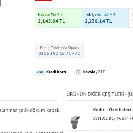
Havale %5 + 7
Tek Çekim %5 + 4
2,145.84
TL
2,238.14
TL
Bilgi / Telefonla Sipariş
0216 392 16 71 - 72
ÜRÜNÜN DİĞER ÇEŞİTLERİ - (Ü
paslanmaz çelik döküm kapak.
Kodu
Özellikleri
1811051
Boy: 96 mm • 