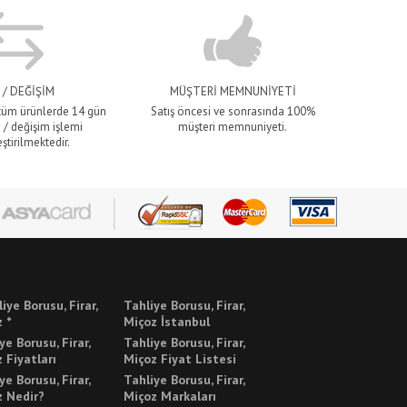
 / DEĞİŞİM
MÜŞTERİ MEMNUNİYETİ
 tüm ürünlerde 14 gün
Satış öncesi ve sonrasında 100%
 / değişim işlemi
müşteri memnuniyeti.
ştirilmektedir.
liye Borusu, Firar,
Tahliye Borusu, Firar,
 *
Miçoz İstanbul
ye Borusu, Firar,
Tahliye Borusu, Firar,
 Fiyatları
Miçoz Fiyat Listesi
ye Borusu, Firar,
Tahliye Borusu, Firar,
z Nedir?
Miçoz Markaları