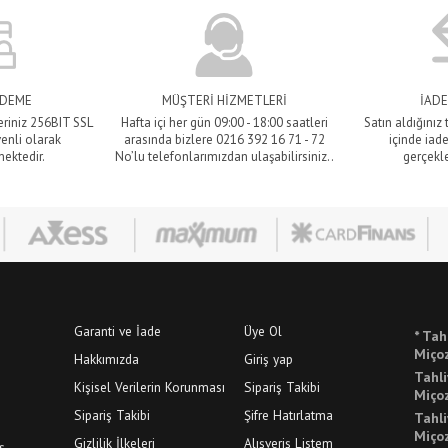
ÖDEME
MÜŞTERİ HİZMETLERİ
İADE
eriniz 256BIT SSL
Hafta içi her gün 09:00 - 18:00 saatleri
Satın aldığınız
venli olarak
arasında bizlere 0216 392 16 71 - 72
içinde iade
mektedir.
No’lu telefonlarımızdan ulaşabilirsiniz..
gerçekle
Garanti ve İade
Üye Ol
* Tah
Miçoz
Hakkımızda
Giriş yap
Tahli
Kişisel Verilerin Korunması
Sipariş Takibi
Miçoz
Sipariş Takibi
Şifre Hatırlatma
Tahli
Miço
Gizlilik İlkeleri
Alışveriş Listem
ş