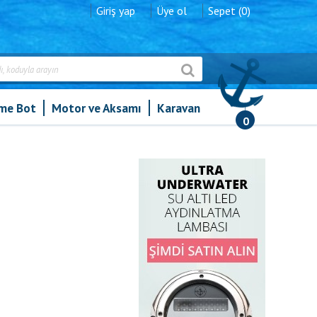
Giriş yap
Üye ol
Sepet (0)
şme Bot
Motor ve Aksamı
Karavan
0