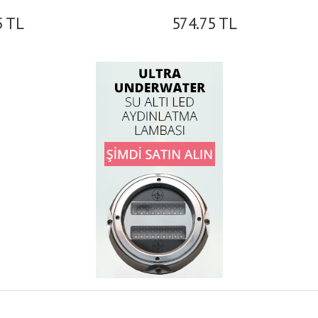
5
TL
574.75
TL