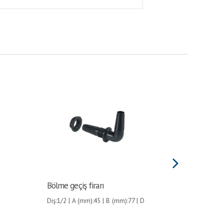
Bölme geçiş firarı
Marine 
Halkas
Diş:1/2 | A (mm):45 | B (mm):77 | D
(mm):11 /13 | H (mm):22 |