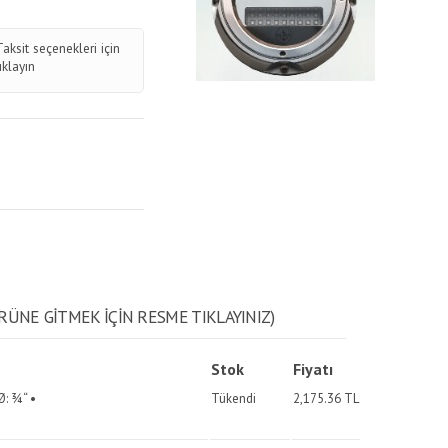
Taksit seçenekleri için
tıklayın
RÜNE GITMEK IÇIN RESME TIKLAYINIZ)
Stok
Fiyatı
Ø: ¾“ •
Tükendi
2,175.36
TL