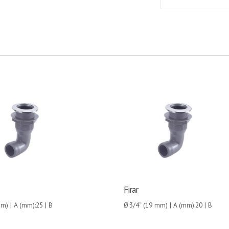
Firar
m) | A (mm):25 | B
Ø:3/4“ (19 mm) | A (mm):20 | B
C (mm):55 | D (mm):51 | E
(mm):40 | C (mm):53 | D (mm):45 | E
(mm):85 |