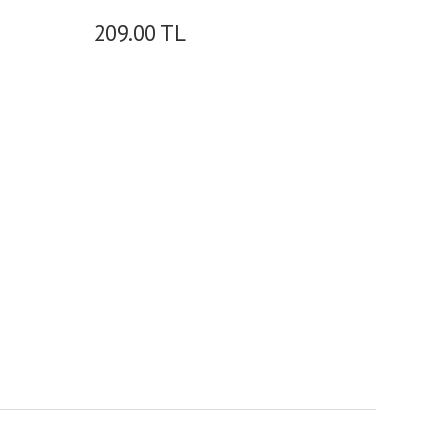
209.00
TL
1,723