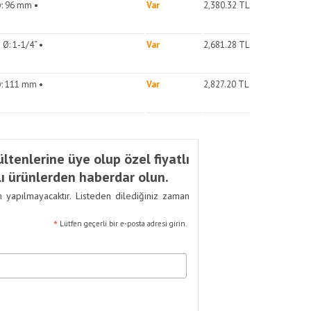
y: 96 mm •
Var
2,380.32
TL
Ø: 1-1/4“ •
Var
2,681.28
TL
y: 111 mm •
Var
2,827.20
TL
ltenlerine üye olup özel fiyatlı
ı ürünlerden haberdar olun.
m yapılmayacaktır. Listeden dilediğiniz zaman
*
Lütfen geçerli bir e-posta adresi girin.