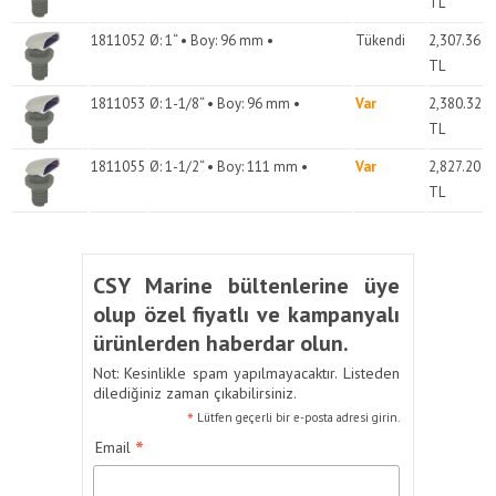
TL
1811052
Ø: 1“ • Boy: 96 mm •
Tükendi
2,307.36
TL
1811053
Ø: 1-1/8“ • Boy: 96 mm •
Var
2,380.32
TL
1811055
Ø: 1-1/2“ • Boy: 111 mm •
Var
2,827.20
TL
CSY Marine bültenlerine üye
olup özel fiyatlı ve kampanyalı
ürünlerden haberdar olun.
Not: Kesinlikle spam yapılmayacaktır. Listeden
dilediğiniz zaman çıkabilirsiniz.
*
Lütfen geçerli bir e-posta adresi girin.
*
Email