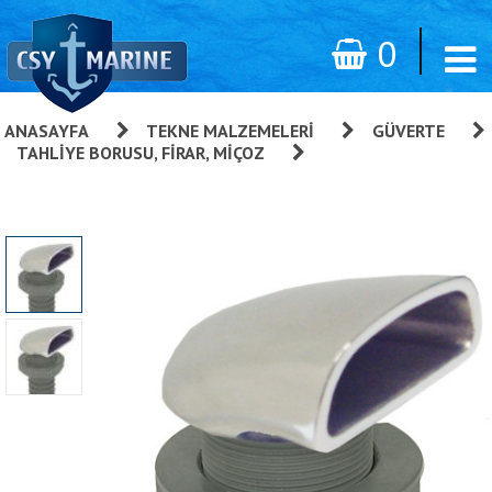
0
ANASAYFA
»
TEKNE MALZEMELERI
»
GÜVERTE
»
TAHLIYE BORUSU, FIRAR, MIÇOZ
»
Firar