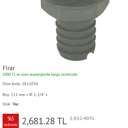
Firar
2000 TL ve üzeri alışverişlerde kargo ücretsizdir.
Ürün Kodu: 1811054
Boy: 111 mm • Ø: 1-1/4“ •
Stok :
Var
2,681.28
TL
%5
2,822.40TL
indirimli