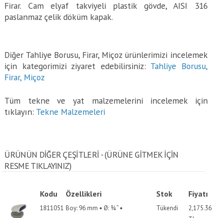
Firar. Cam elyaf takviyeli plastik gövde, AISI 316
paslanmaz çelik döküm kapak.
Diğer Tahliye Borusu, Firar, Miçoz ürünlerimizi incelemek
için kategorimizi ziyaret edebilirsiniz:
Tahliye Borusu,
Firar, Miçoz
Tüm tekne ve yat malzemelerini incelemek için
tıklayın:
Tekne Malzemeleri
ÜRÜNÜN DİĞER ÇEŞİTLERİ - (ÜRÜNE GITMEK IÇIN
RESME TIKLAYINIZ)
Kodu
Özellikleri
Stok
Fiyatı
1811051
Boy: 96 mm • Ø: ¾“ •
Tükendi
2,175.36