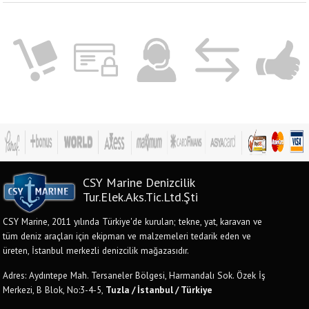
CSY Marine Denizcilik
Tur.Elek.Aks.Tic.Ltd.Şti
CSY Marine, 2011 yılında Türkiye'de kurulan; tekne, yat, karavan ve
tüm deniz araçları için ekipman ve malzemeleri tedarik eden ve
üreten, İstanbul merkezli denizcilik mağazasıdır.
Adres: Aydıntepe Mah. Tersaneler Bölgesi, Harmandalı Sok. Özek İş
Merkezi, B Blok, No:3-4-5,
Tuzla / İstanbul / Türkiye