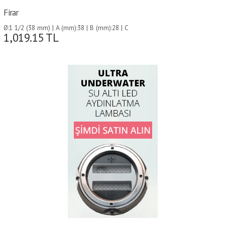
Firar
Ø:1 1/2 (38 mm) | A (mm):38 | B (mm):28 | C
1,019.15
TL
(mm):70 | D (mm):70 | E (mm):115 |