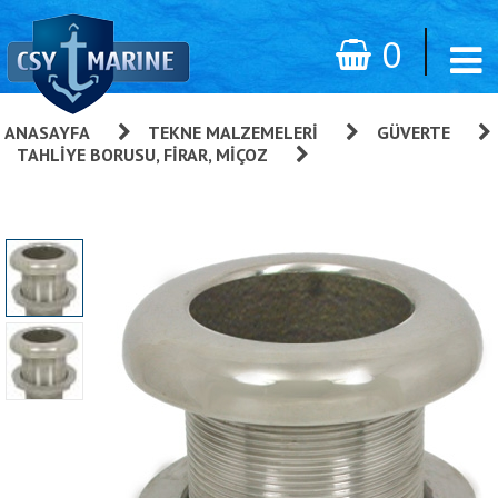
0
ANASAYFA
»
TEKNE MALZEMELERI
»
GÜVERTE
»
TAHLIYE BORUSU, FIRAR, MIÇOZ
»
Firar