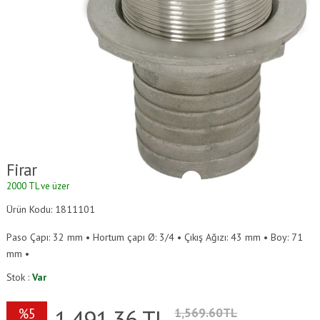
Firar
2000 TL ve üzeri alışverişlerde kargo ücretsizdir.
Ürün Kodu: 1811101
Paso Çapı: 32 mm • Hortum çapı Ø: 3/4 • Çıkış Ağızı: 43 mm • Boy: 71
mm •
Stok :
Var
1,491.36
TL
%5
1,569.60TL