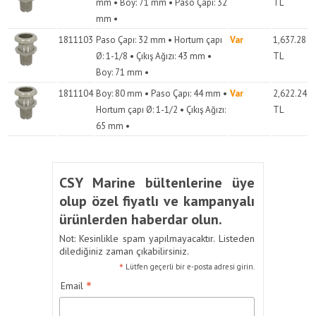
mm • Boy: 71 mm • Paso Çapı: 32
TL
mm •
1811103
Paso Çapı: 32 mm • Hortum çapı
Var
1,637.28
Ø: 1-1/8 • Çıkış Ağızı: 43 mm •
TL
Boy: 71 mm •
1811104
Boy: 80 mm • Paso Çapı: 44 mm •
Var
2,622.24
Hortum çapı Ø: 1-1/2 • Çıkış Ağızı:
TL
65 mm •
CSY Marine bültenlerine üye
olup özel fiyatlı ve kampanyalı
ürünlerden haberdar olun.
Not: Kesinlikle spam yapılmayacaktır. Listeden
dilediğiniz zaman çıkabilirsiniz.
*
Lütfen geçerli bir e-posta adresi girin.
*
Email