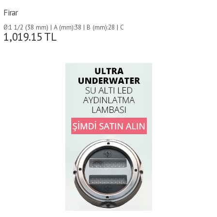
Firar
Ø:1 1/2 (38 mm) | A (mm):38 | B (mm):28 | C
1,019.15
TL
(mm):70 | D (mm):70 | E (mm):115 |