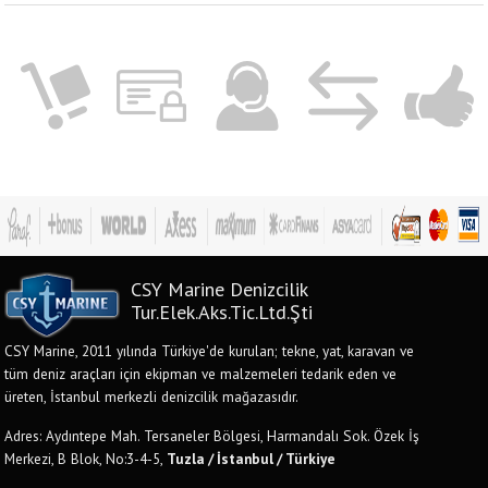
CSY Marine Denizcilik
Tur.Elek.Aks.Tic.Ltd.Şti
CSY Marine, 2011 yılında Türkiye'de kurulan; tekne, yat, karavan ve
tüm deniz araçları için ekipman ve malzemeleri tedarik eden ve
üreten, İstanbul merkezli denizcilik mağazasıdır.
Adres: Aydıntepe Mah. Tersaneler Bölgesi, Harmandalı Sok. Özek İş
Merkezi, B Blok, No:3-4-5,
Tuzla / İstanbul / Türkiye