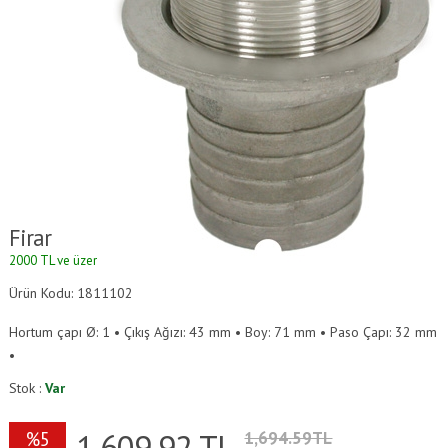
Firar
2000 TL ve üzeri alışverişlerde kargo ücretsizdir.
Ürün Kodu: 1811102
Hortum çapı Ø: 1 • Çıkış Ağızı: 43 mm • Boy: 71 mm • Paso Çapı: 32 mm
•
Stok :
Var
1,609.92
TL
%5
1,694.59TL