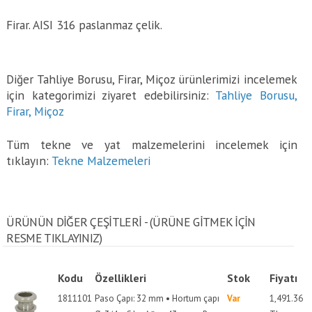
Firar. AISI 316 paslanmaz çelik.
Diğer Tahliye Borusu, Firar, Miçoz ürünlerimizi incelemek
için kategorimizi ziyaret edebilirsiniz:
Tahliye Borusu,
Firar, Miçoz
Tüm tekne ve yat malzemelerini incelemek için
tıklayın:
Tekne Malzemeleri
ÜRÜNÜN DİĞER ÇEŞİTLERİ - (ÜRÜNE GITMEK IÇIN
RESME TIKLAYINIZ)
Kodu
Özellikleri
Stok
Fiyatı
1811101
Paso Çapı: 32 mm • Hortum çapı
Var
1,491.36