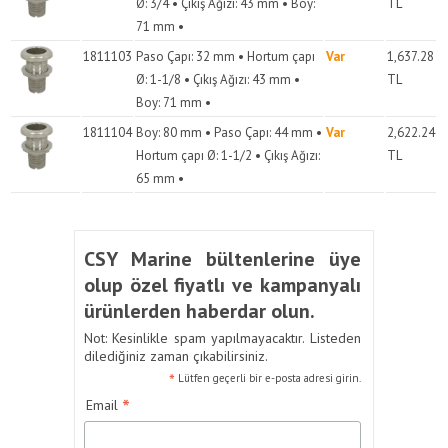
Ø: 3/4 • Çıkış Ağızı: 43 mm • Boy:
TL
71 mm •
1811103
Paso Çapı: 32 mm • Hortum çapı
Var
1,637.28
Ø: 1-1/8 • Çıkış Ağızı: 43 mm •
TL
Boy: 71 mm •
1811104
Boy: 80 mm • Paso Çapı: 44 mm •
Var
2,622.24
Hortum çapı Ø: 1-1/2 • Çıkış Ağızı:
TL
65 mm •
CSY Marine bültenlerine üye
olup özel fiyatlı ve kampanyalı
ürünlerden haberdar olun.
Not: Kesinlikle spam yapılmayacaktır. Listeden
dilediğiniz zaman çıkabilirsiniz.
*
Lütfen geçerli bir e-posta adresi girin.
*
Email