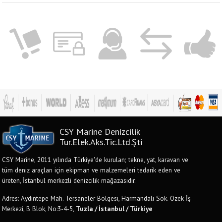
CSY Marine Denizcilik
Tur.Elek.Aks.Tic.Ltd.Şti
CSY Marine, 2011 yılında Türkiye'de kurulan; tekne, yat, karavan ve
tüm deniz araçları için ekipman ve malzemeleri tedarik eden ve
üreten, İstanbul merkezli denizcilik mağazasıdır.
Adres: Aydıntepe Mah. Tersaneler Bölgesi, Harmandalı Sok. Özek İş
Merkezi, B Blok, No:3-4-5,
Tuzla / İstanbul / Türkiye