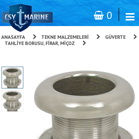
0
ANASAYFA
»
TEKNE MALZEMELERI
»
GÜVERTE
»
TAHLIYE BORUSU, FIRAR, MIÇOZ
»
Firar