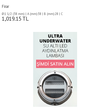
Firar
Ø:1 1/2 (38 mm) | A (mm):38 | B (mm):28 | C
1,019.15
TL
(mm):70 | D (mm):70 | E (mm):115 |