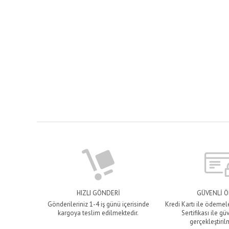
HIZLI GÖNDERİ
GÜVENLİ 
Gönderileriniz 1-4 iş günü içerisinde
Kredi Kartı ile ödemel
kargoya teslim edilmektedir.
Sertifikası ile gü
gerçekleştiril