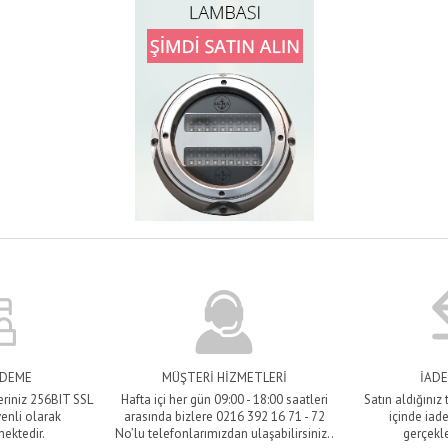
ÖDEME
MÜŞTERİ HİZMETLERİ
İADE
eriniz 256BIT SSL
Hafta içi her gün 09:00 - 18:00 saatleri
Satın aldığınız
venli olarak
arasında bizlere 0216 392 16 71 - 72
içinde iade
mektedir.
No’lu telefonlarımızdan ulaşabilirsiniz..
gerçekle