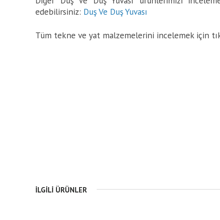
Diğer Duş Ve Duş Yuvası ürünlerimizi incelemek
edebilirsiniz:
Duş Ve Duş Yuvası
Tüm tekne ve yat malzemelerini incelemek için tı
İLGILI ÜRÜNLER