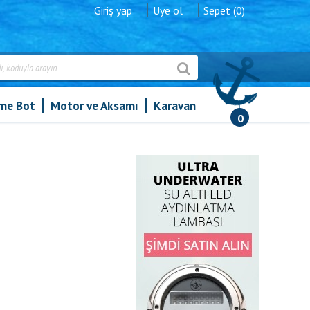
Giriş yap
Üye ol
Sepet (0)
şme Bot
Motor ve Aksamı
Karavan
0