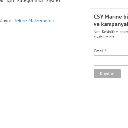
 için kategorimizi ziyaret
CSY Marine bü
klayın:
Tekne Malzemeleri
ve kampanyal
Not: Kesinlikle spa
çıkabilirsiniz.
*
Email