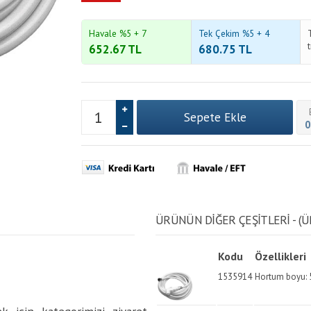
Havale %5 + 7
Tek Çekim %5 + 4
652.67
TL
680.75
TL
0
ÜRÜNÜN DİĞER ÇEŞİTLERİ - (Ü
Kodu
Özellikleri
1535914
Hortum boyu: 