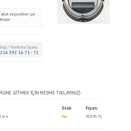
Taksit seçenekleri için
tıklayın
Bilgi / Telefonla Sipariş
216 392 16 71 - 72
RÜNE GITMEK IÇIN RESME TIKLAYINIZ)
Stok
Fiyatı
5 m •
Var
950.95
TL