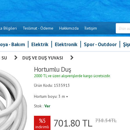
a Bilgileri
Teslimat - Ödeme
Hakkımızda
İletişim
oya - Bakım
Elektrik
Elektronik
Spor - Outdoor
Şi
 SU
»
DUŞ VE DUŞ YUVASI
»
Hortumlu Duş
Hortumlu Duş
2000 TL ve üzeri alışverişlerde kargo ücretsizdir.
Ürün Kodu: 1535913
Hortum boyu: 3 m •
Stok :
Var
701.80
TL
%5
738.54TL
indirimli