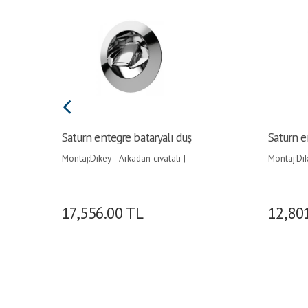
Saturn entegre bataryalı duş
Saturn e
Montaj:Dikey - Arkadan cıvatalı |
Montaj:Di
Model:Paslanmaz çelilk |
Kromaj ka
17,556.00
TL
12,80