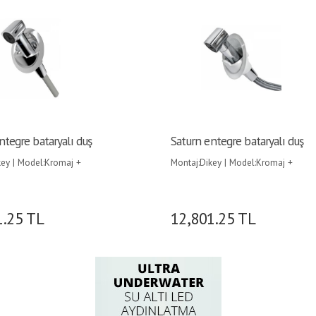
ntegre bataryalı duş
Saturn entegre bataryalı duş
key | Model:Kromaj +
Montaj:Dikey | Model:Kromaj +
sa |
Beyaz kasa |
1.25
TL
12,801.25
TL