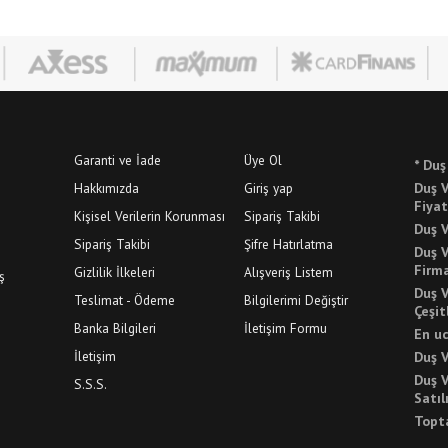
Garanti ve İade
Üye Ol
* Duş
Hakkımızda
Giriş yap
Duş V
Fiyat
Kişisel Verilerin Korunması
Sipariş Takibi
Duş V
Sipariş Takibi
Şifre Hatırlatma
Duş 
Firma
Gizlilik İlkeleri
Alışveriş Listem
ş
Duş V
Teslimat - Ödeme
Bilgilerimi Değiştir
Çeşit
Banka Bilgileri
İletişim Formu
En uc
İletişim
Duş V
Duş 
S.S.S.
Satıl
Topt