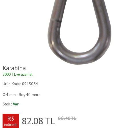
Karabina
2000 TL ve üzeri alışverişlerde kargo ücretsizdir.
Ürün Kodu: 0913054
Ø:4 mm · Boy:40 mm ·
Stok :
Var
82.08
TL
%5
86.40TL
indirimli