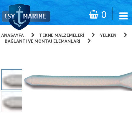
0
ANASAYFA
»
TEKNE MALZEMELERI
»
YELKEN
»
BAĞLANTI VE MONTAJ ELEMANLARI
»
Liftin Için Plastik
Koruyucu Kılıf