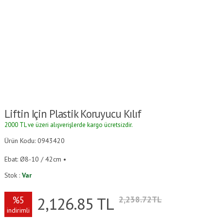
Liftin Için Plastik Koruyucu Kılıf
2000 TL ve üzeri alışverişlerde kargo ücretsizdir.
Ürün Kodu: 0943420
Ebat: Ø8-10 / 42cm •
Stok :
Var
2,126.85
TL
%5
2,238.72TL
indirimli