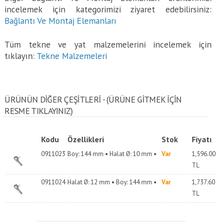
incelemek için kategorimizi ziyaret edebilirsiniz:
Bağlantı Ve Montaj Elemanları
Tüm tekne ve yat malzemelerini incelemek için
tıklayın:
Tekne Malzemeleri
ÜRÜNÜN DİĞER ÇEŞİTLERİ - (ÜRÜNE GITMEK IÇIN
RESME TIKLAYINIZ)
Kodu
Özellikleri
Stok
Fiyatı
0911023
Boy: 144 mm • Halat Ø: 10 mm •
Var
1,596.00
TL
0911024
Halat Ø: 12 mm • Boy: 144 mm •
Var
1,737.60
TL